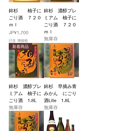
鉾杉 柚子に
鉾杉 濃醇プレ
ごり酒 ７２０
ミアム 柚子に
ｍｌ
ごり酒 ７２０
ｍｌ
價格
JP¥1,700
無庫存
已含 增值税
新着商品
鉾杉 濃醇プレ
鉾杉 早摘み青
ミアム 柚子に
みかん にごり
ごり酒 1.8Ⅼ
酒Lite 1.8Ⅼ
無庫存
無庫存