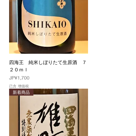
四海王 純米しぼりたて生原酒 ７
２０ｍｌ
價格
JP¥1,700
已含 增值税
新着商品