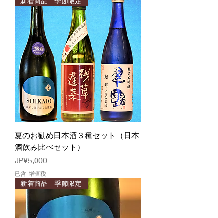
新着商品 季節限定
夏のお勧め日本酒３種セット（日本
酒飲み比べセット）
價格
JP¥5,000
已含 增值税
新着商品 季節限定