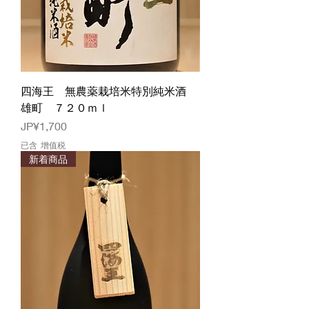
四海王 無農薬栽培米特別純米酒
雄町 ７２０ｍｌ
價格
JP¥1,700
已含 增值税
新着商品