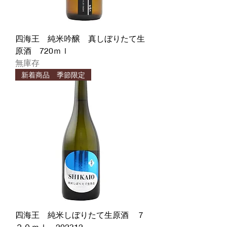
四海王 純米吟醸 真しぼりたて生
原酒 720ｍｌ
無庫存
新着商品 季節限定
四海王 純米しぼりたて生原酒 ７
２０ｍｌ 202312