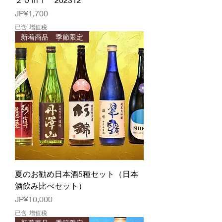
價格
JP¥1,700
已含 增值税
新着商品 季節限定
夏のお勧め日本酒5種セット（日本
酒飲み比べセット）
價格
JP¥10,000
已含 增值税