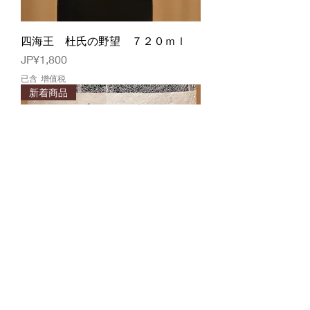
四海王 杜氏の野望 ７２０ｍｌ
價格
JP¥1,800
已含 增值税
新着商品
四海王 大吟醸 山田錦 ７２０ｍ
ｌ