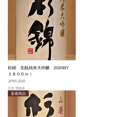
杉錦 生酛純米大吟醸 2020BY
１８００ｍｌ
價格
JP¥5,600
已含 增值税
新着商品