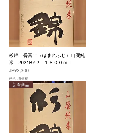
杉錦 誉富士（ほまれふじ）山廃純
米 2021BY-2 １８００ｍｌ
價格
JP¥3,300
已含 增值税
新着商品