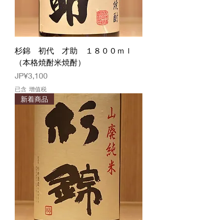
杉錦 初代 才助 １８００ｍｌ
（本格焼酎米焼酎）
價格
JP¥3,100
已含 增值税
新着商品