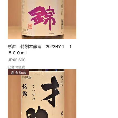
杉錦 特別本醸造 2022BY-1 １
８００ｍｌ
價格
JP¥2,600
已含 增值税
新着商品