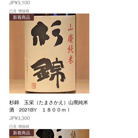
價格
JP¥3,100
已含 增值税
新着商品
杉錦 玉栄（たまさかえ）山廃純米
酒 2021BY １８００ｍｌ
價格
JP¥3,300
已含 增值税
新着商品