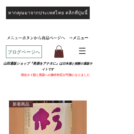
หากคุณมาจากประเทศไทย คลิกที่ปุ่มนี้
メニュー
メニューボタンから商品ページへ
⇒
ブログページへ
山田通販ショップ『美酒をアナタに』は
日本酒と焼
酎の通販サ
イトです
​
現在タイ語と英語への操作対応が可能になりました
新着商品