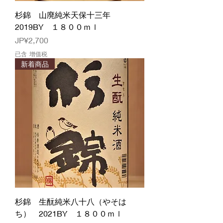
杉錦 山廃純米天保十三年
2019BY １８００ｍｌ
價格
JP¥2,700
已含 增值税
新着商品
杉錦 生酛純米八十八（やそは
ち） 2021BY １８００ｍｌ