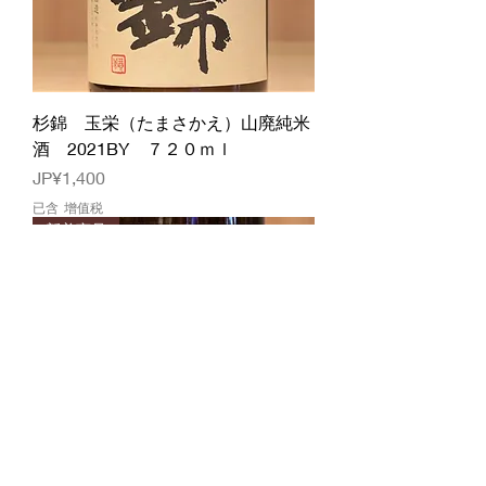
杉錦 玉栄（たまさかえ）山廃純米
酒 2021BY ７２０ｍｌ
價格
JP¥1,400
已含 增值税
新着商品