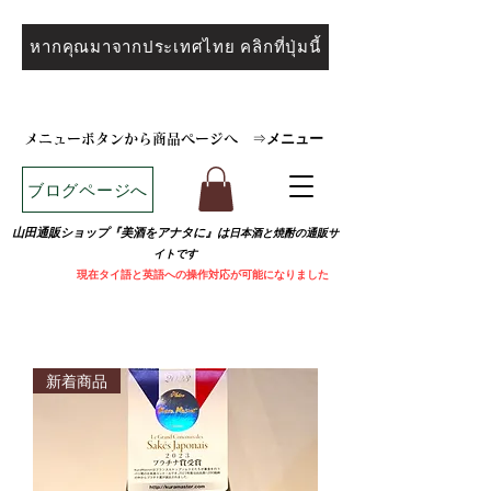
หากคุณมาจากประเทศไทย คลิกที่ปุ่มนี้
メニュー
メニューボタンから商品ページへ
⇒
ブログページへ
山田通販ショップ『美酒をアナタに』は
日本酒と焼
酎の通販サ
イトです
​
現在タイ語と英語への操作対応が可能になりました
新着商品