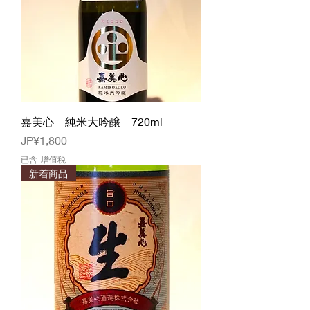
嘉美心 純米大吟醸 720ml
價格
JP¥1,800
已含 增值税
新着商品