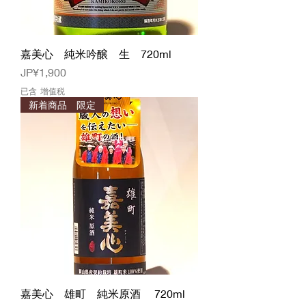
嘉美心 純米吟醸 生 720ml
價格
JP¥1,900
已含 增值税
新着商品 限定
嘉美心 雄町 純米原酒 720ml