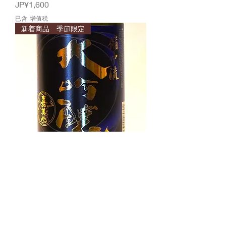
價格
JP¥1,600
已含 增值税
新着商品 季節限定
備中流 大吟醸 720ml
價格
JP¥1,600
已含 增值税