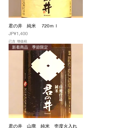
君の井 純米 720ｍｌ
價格
JP¥1,400
已含 增值税
新着商品 季節限定
君の井 山廃 純米 壱度火入れ