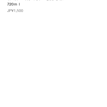
720ｍｌ
價格
JP¥1,500
已含 增值税
新着商品 季節限定
君の井 山廃 純米吟醸 無濾過生
原酒 720ｍｌ
無庫存
新着商品