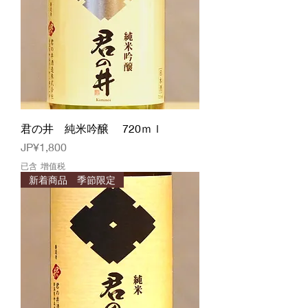
君の井 純米吟醸 720ｍｌ
價格
JP¥1,800
已含 增值税
新着商品 季節限定