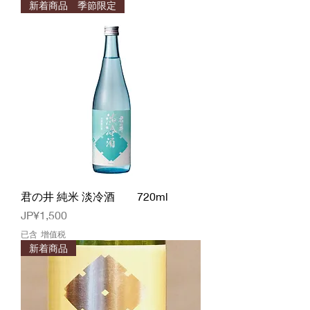
新着商品 季節限定
君の井 純米 淡冷酒 720ml
價格
JP¥1,500
已含 增值税
新着商品