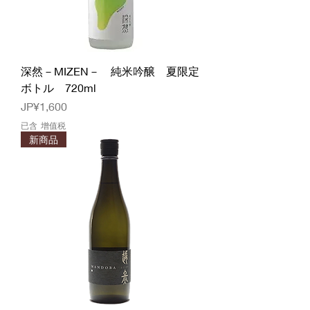
深然－MIZEN－ 純米吟醸 夏限定
ボトル 720ml
價格
JP¥1,600
已含 增值税
新商品