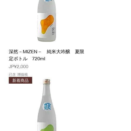
深然－MIZEN－ 純米大吟醸 夏限
定ボトル 720ml
價格
JP¥2,000
已含 增值税
新着商品