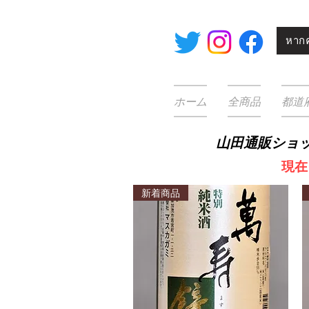
หากค
ホーム
全商品
都道
山田通販ショ
​
現在
新着商品