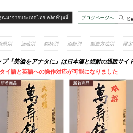
ブログページへ
ุณมาจากประเทศไทย คลิกที่ปุ่มนี้
府県別
酒蔵別
銘柄別
酒類別
製造方法別
限定
ップ『美酒をアナタに』は
日本酒と焼
酎の通販サイ
タイ語と英語への操作対応が可能になりました
新着商品
新着商品