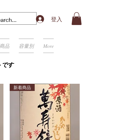
登入
商品
容量別
More
トです
新着商品