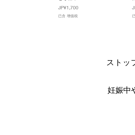
價格
JP¥1,700
J
已含 增值税
ストッ
妊娠中