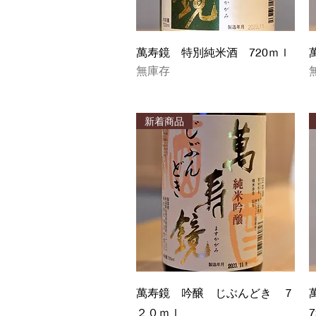
快速瀏覽
萬寿鏡 特別純米酒 720ｍｌ
無庫存
新着商品
快速瀏覽
萬寿鏡 吟醸 じぶんどき ７
２０ｍｌ
7