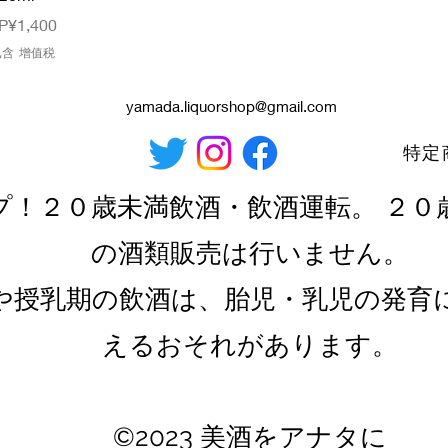
價格
P¥1,400
已含 增值税
yamada.liquorshop@gmail.com
特定
プ！２０歳未満飲酒・飲酒運転。 ２０
の酒類販売は行いません。
や授乳期の飲酒は、胎児・乳児の発育
えるおそれがあります。
©2023 美酒をアナタに