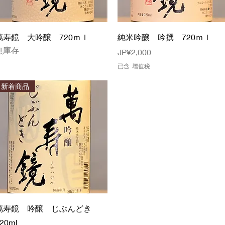
快速瀏覽
快速瀏覽
萬寿鏡 大吟醸 720ｍｌ
純米吟醸 吟撰 720ｍｌ
無庫存
價格
JP¥2,000
已含 增值税
新着商品
快速瀏覽
萬寿鏡 吟醸 じぶんどき
20ml