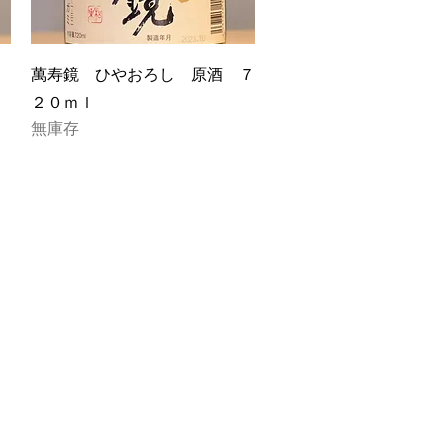
快速瀏覽
萬寿鏡 ひやおろし 原酒 ７
２０ｍｌ
無庫存