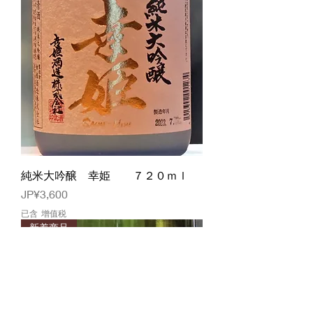
純米大吟醸 幸姫 ７２０ｍｌ
價格
JP¥3,600
已含 增值税
新着商品