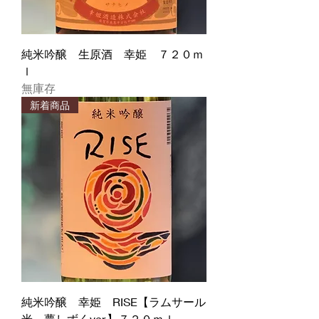
純米吟醸 生原酒 幸姫 ７２０ｍ
ｌ
無庫存
新着商品
純米吟醸 幸姫 RISE【ラムサール
米 夢しずくver.】７２０ｍｌ