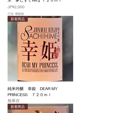
價格
JP¥2,000
已含 增值税
新着商品
純米吟醸 幸姫 DEAR MY
PRINCESS ７２０ｍｌ
無庫存
新着商品