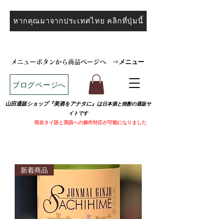
หากคุณมาจากประเทศไทย คลิกที่ปุ่มนี้
メニュー
メニューボタンから商品ページへ
⇒
ブログページへ
山田通販ショップ『美酒をアナタに』は
日本酒と焼
酎の通販サ
イトです
​
現在タイ語と英語への操作対応が可能になりました
新着商品