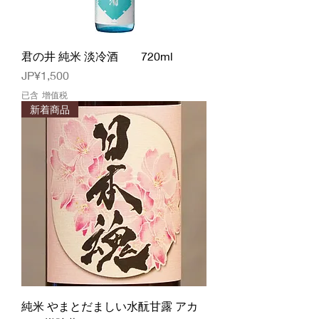
君の井 純米 淡冷酒 720ml
價格
JP¥1,500
已含 增值税
新着商品
純米 やまとだましい水酛甘露 アカ