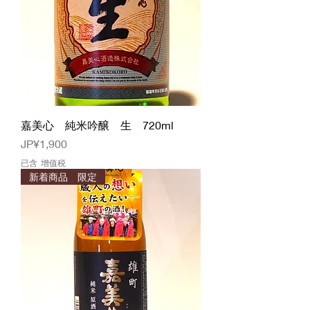
嘉美心 純米吟醸 生 720ml
價格
JP¥1,900
已含 增值税
新着商品 限定