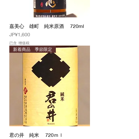
嘉美心 雄町 純米原酒 720ml
價格
JP¥1,600
已含 增值税
新着商品 季節限定
君の井 純米 720ｍｌ