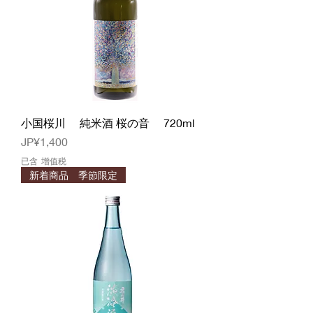
小国桜川 純米酒 桜の音 720ml
價格
JP¥1,400
已含 增值税
新着商品 季節限定