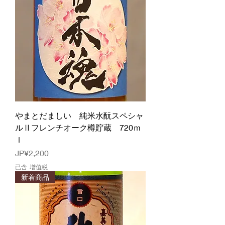
やまとだましい 純米水酛スペシャ
ルⅡフレンチオーク樽貯蔵 720ｍ
ｌ
價格
JP¥2,200
已含 增值税
新着商品