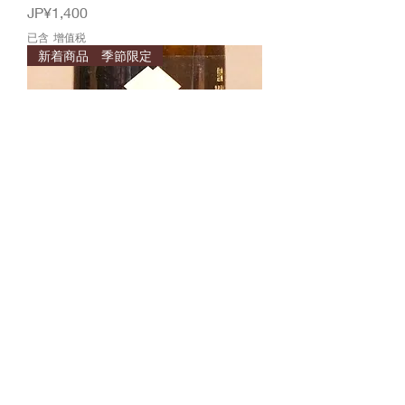
價格
JP¥1,400
已含 增值税
新着商品 季節限定
君の井 山廃 純米 壱度火入れ
720ｍｌ
價格
JP¥1,500
已含 增值税
新着商品