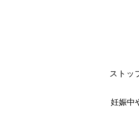
ストッ
妊娠中