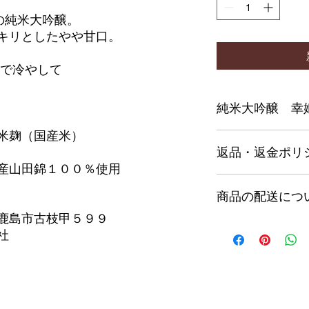
の純米大吟醸。
キリとしたやや甘口。
庫で冷やして
純米大吟醸 幸
米麹（国産米）
７２０ｍｌ 税込み
返品・返金ポリ
産山田錦１００％使用
返品・返金ポリシー
商品の配送につ
満足しなかった場合
の手順などを説明し
鹿島市古枝甲５９９
顧客からの信頼を獲
本州は1本990円
社
だけます。
北海道と沖縄は1本1
クルー便指定は＋40