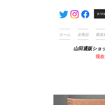
หากค
ホーム
全商品
都道
山田通販ショ
​
現在