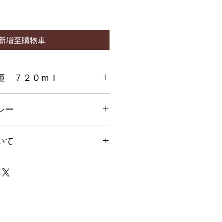
新增至購物車
姫 ７２０ｍｌ
価格です
シー
を入力してください。顧客が商品に
いて
や、不備があった場合に行う手続き
ましょう。内容を明確にすることで
得し、安心して商品を購入していた
500円となります。
0円頂きます。