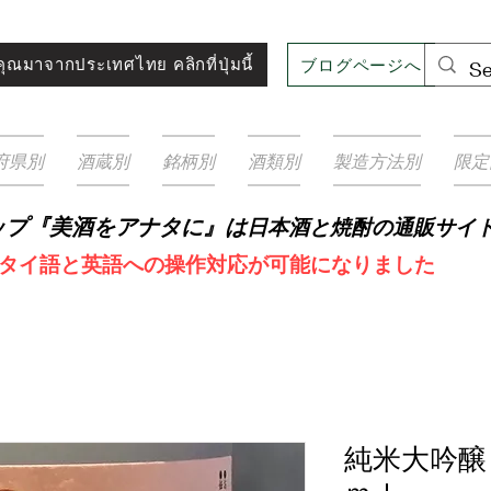
ブログページへ
ุณมาจากประเทศไทย คลิกที่ปุ่มนี้
府県別
酒蔵別
銘柄別
酒類別
製造方法別
限定
ップ『美酒をアナタに』は
日本酒と焼
酎の通販サイ
タイ語と英語への操作対応が可能になりました
純米大吟