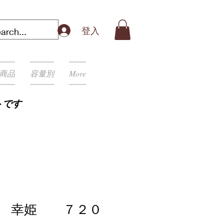
登入
商品
容量別
More
トです
醸 幸姫 ７２０