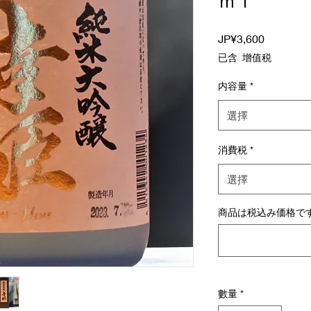
ｍｌ
價
JP¥3,600
格
已含 增值税
内容量
*
選擇
消費税
*
選擇
商品は税込み価格です 
數量
*