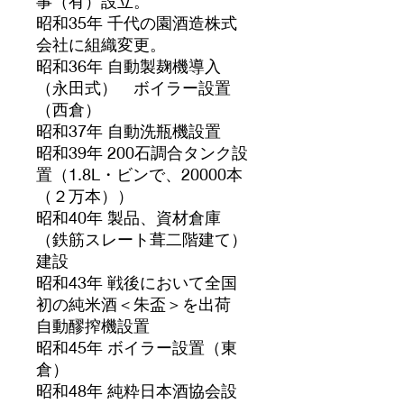
事（有）設立。
昭和35年 千代の園酒造株式
会社に組織変更。
昭和36年 自動製麹機導入
（永田式） ボイラー設置
（西倉）
昭和37年 自動洗瓶機設置
昭和39年 200石調合タンク設
置（1.8L・ビンで、20000本
（２万本））
昭和40年 製品、資材倉庫
（鉄筋スレート葺二階建て）
建設
昭和43年 戦後において全国
初の純米酒＜朱盃＞を出荷
自動醪搾機設置
昭和45年 ボイラー設置（東
倉）
昭和48年 純粋日本酒協会設