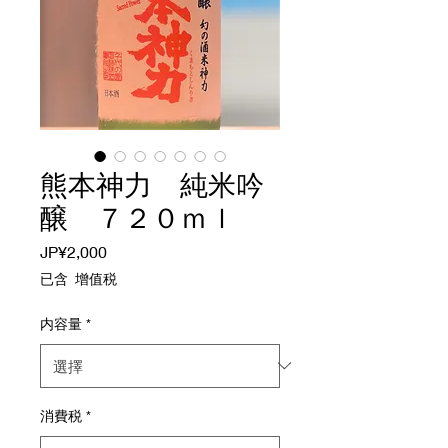
熊本神力 純米吟
醸 ７２０ｍｌ
價
JP¥2,000
格
已含 增值税
内容量
*
消費税
*