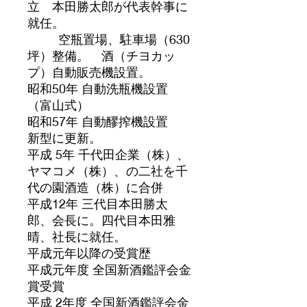
立 本田勝太郎が代表幹事に
就任。
空瓶置場、駐車場（630
坪）整備。 酒（チヨカッ
プ）自動販売機設置。
昭和50年 自動洗瓶機設置
（富山式）
昭和57年 自動醪搾機設置
新型に更新。
平成 5年 千代田企業（株）、
ヤマコメ（株）、の二社を千
代の園酒造（株）に合併
平成12年 三代目本田勝太
郎、会長に。四代目本田雅
晴、社長に就任。
平成元年以降の受賞歴
平成元年度 全国新酒鑑評会金
賞受賞
平成 2年度 全国新酒鑑評会金