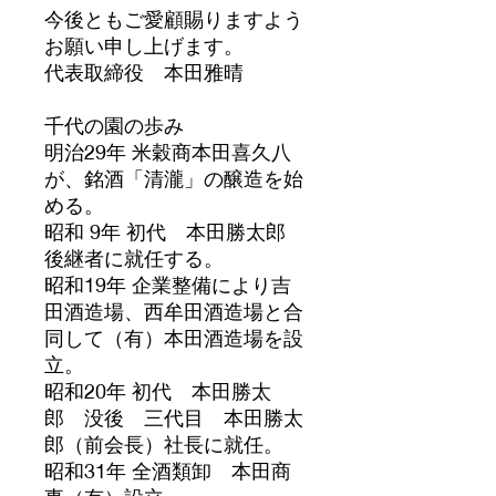
今後ともご愛顧賜りますよう
お願い申し上げます。
代表取締役 本田雅晴
千代の園の歩み
明治29年 米穀商本田喜久八
が、銘酒「清瀧」の醸造を始
める。
昭和 9年 初代 本田勝太郎
後継者に就任する。
昭和19年 企業整備により吉
田酒造場、西牟田酒造場と合
同して（有）本田酒造場を設
立。
昭和20年 初代 本田勝太
郎 没後 三代目 本田勝太
郎（前会長）社長に就任。
昭和31年 全酒類卸 本田商