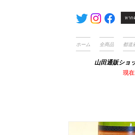
หากค
ホーム
全商品
都道
山田通販ショ
​
現在