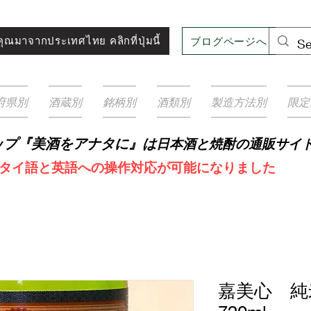
ブログページへ
ุณมาจากประเทศไทย คลิกที่ปุ่มนี้
府県別
酒蔵別
銘柄別
酒類別
製造方法別
限定
ップ『美酒をアナタに』は
日本酒と焼
酎の通販サイ
タイ語と英語への操作対応が可能になりました
嘉美心 