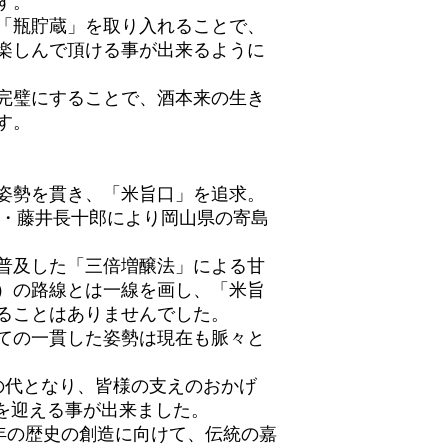
す。
「瓶貯蔵」を取り入れることで、
楽しんで頂ける事が出来るように
完璧にすることで、酒本来の生き
す。
姿勢を貫き、「米旨口」を追求。
代・藤井長十郎により岡山県の寄島
普及した「三倍増醸法」による甘
）の路線とは一線を画し、「米旨
ることはありませんでした。
ての一貫した姿勢は現在も脈々と
の代となり、皆様の支えのおかげ
周年を迎える事が出来ました。
0年の歴史の創造に向けて、伝統の嘉