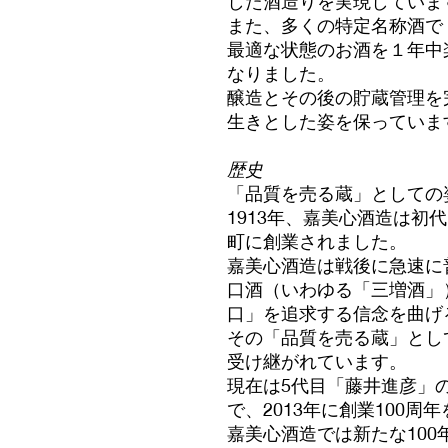
した酒造りを実現していま
また、多くの特定名称酒で
最適な状態のお酒を１年中
なりました。
醸造とその後の貯蔵管理を
生きとした姿を保っていま
歴史
「品質を売る蔵」としての
1913年、嘉美心酒造は初
町に創業されました。
嘉美心酒造は戦後に急速に
口酒（いわゆる「三増酒」
口」を追求する信念を曲げ
その「品質を売る蔵」とし
受け継がれています。
現在は5代目「藤井進彦」
で、2013年に創業100
嘉美心酒造では新たな10