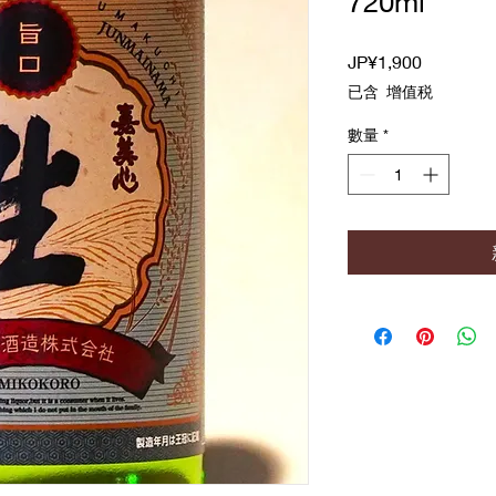
720ml
價
JP¥1,900
格
已含 增值税
數量
*