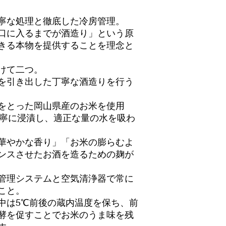
寧な処理と徹底した冷房管理。
口に入るまでが酒造り」という原
きる本物を提供することを理念と
けて二つ。
を引き出した丁寧な酒造りを行う
をとった岡山県産のお米を使用
丁寧に浸漬し、適正な量の水を吸わ
華やかな香り」「お米の膨らむよ
ンスさせたお酒を造るための麹が
管理システムと空気清浄器で常に
こと。
中は5℃前後の蔵内温度を保ち、前
酵を促すことでお米のうま味を残