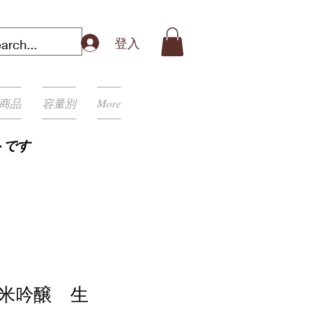
登入
商品
容量別
More
トです
純米吟醸 生