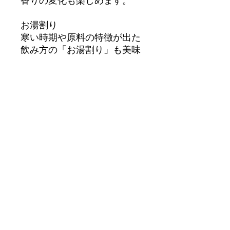
お湯割り
寒い時期や原料の特徴が出た
飲み方の「お湯割り」も美味
しいです。お湯が先か？
IMUGE.が先か？最初はお湯
から入れましょう。そうする
ことで風味がより立ち、食欲
をそそります。
有限会社今帰仁酒造
〒905-0401
沖縄県国頭郡今帰仁村字仲宗
根500番地