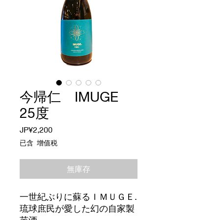
今帰仁 IMUGE
25度
價
JP¥2,200
格
已含 增值税
無庫存
一世紀ぶりに蘇るＩＭＵＧＥ.
琉球庶民が愛した幻の自家製
芋酒