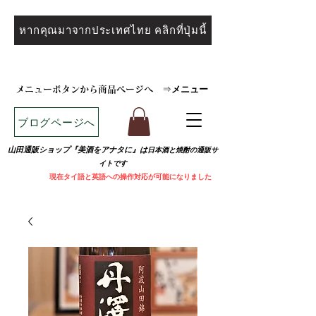
หากคุณมาจากประเทศไทย คลิกที่ปุ่มนี้
メニュー
メニューボタンから商品ページへ
⇒
ブログページへ
山田通販ショップ『美酒をアナタに』は
日本酒と焼
酎の通販サ
イトです
​
現在タイ語と英語への操作対応が可能になりました