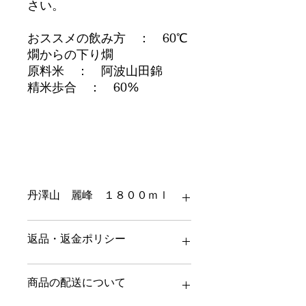
さい。
おススメの飲み方 ： 60℃
燗からの下り燗
原料米 ： 阿波山田錦
精米歩合 ： 60%
丹澤山 麗峰 １８００ｍｌ
１８００ｍｌ 税込み価格です
返品・返金ポリシー
返品・返金ポリシーを入力してくださ
商品の配送について
い。顧客が商品に満足しなかった場合
や、不備があった場合に行う手続きの