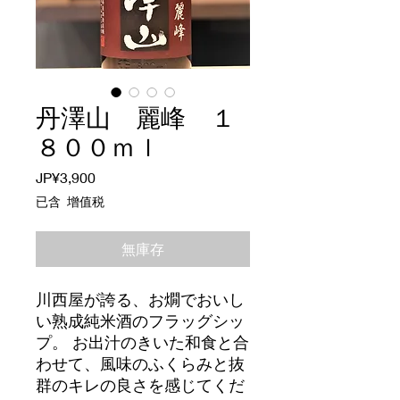
丹澤山 麗峰 １
８００ｍｌ
價
JP¥3,900
格
已含 增值税
無庫存
川西屋が誇る、お燗でおいし
い熟成純米酒のフラッグシッ
プ。 お出汁のきいた和食と合
わせて、風味のふくらみと抜
群のキレの良さを感じてくだ