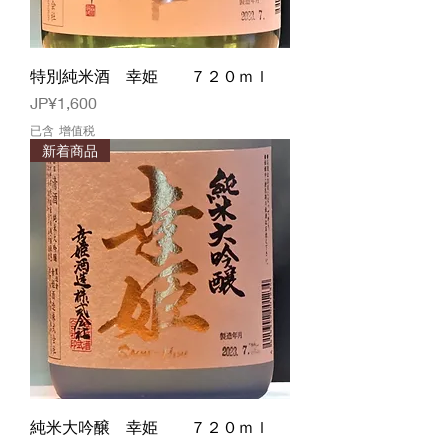
特別純米酒 幸姫 ７２０ｍｌ
價格
JP¥1,600
已含 增值税
新着商品
純米大吟醸 幸姫 ７２０ｍｌ