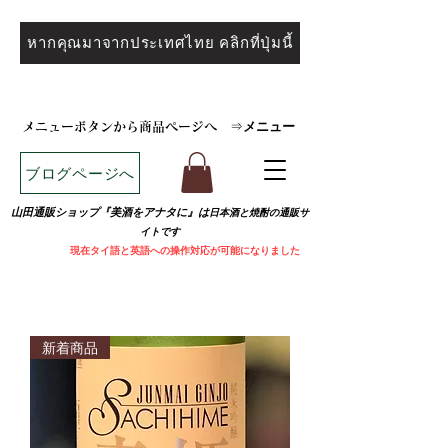
หากคุณมาจากประเทศไทย คลิกที่ปุ่มนี้
メニュー
メニューボタンから商品ページへ
⇒
ブログページへ
山田通販ショップ『美酒をアナタに』は
日本酒と焼
酎の通販サ
イトです
​
現在タイ語と英語への操作対応が可能になりました
新着商品