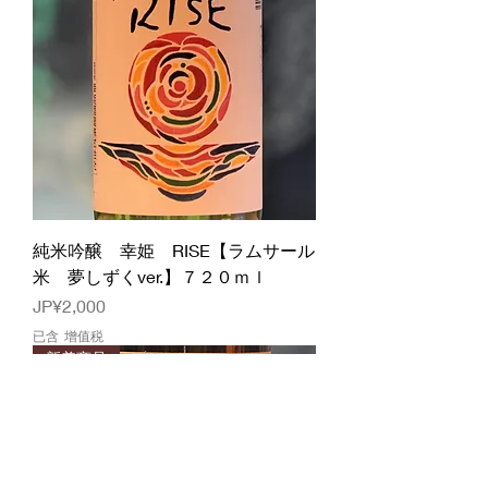
純米吟醸 幸姫 RISE【ラムサール
米 夢しずくver.】７２０ｍｌ
價格
JP¥2,000
已含 增值税
新着商品