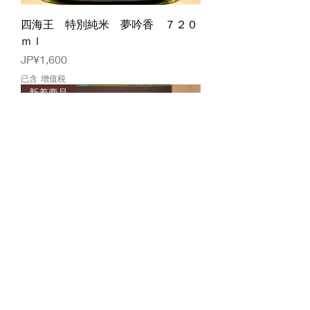
四海王 特別純米 夢吟香 ７２０
ｍｌ
價格
JP¥1,600
已含 增值税
新着商品
四海王 特別純米 夢吟香 １８０
０ｍｌ