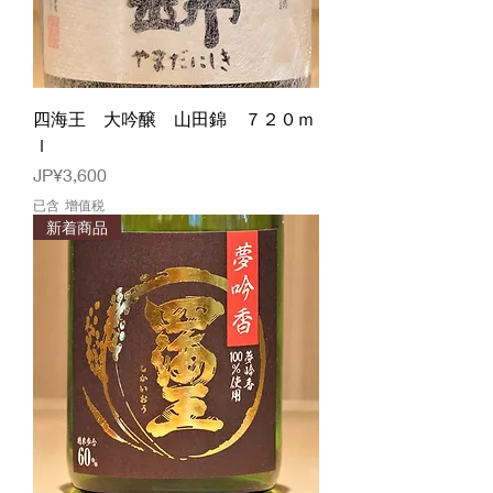
四海王 大吟醸 山田錦 ７２０ｍ
ｌ
價格
JP¥3,600
已含 增值税
新着商品