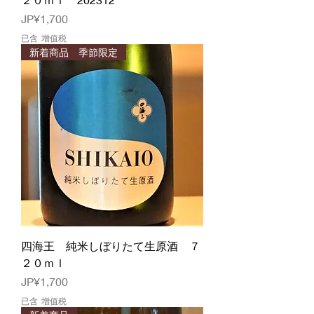
價格
JP¥1,700
已含 增值税
新着商品 季節限定
四海王 純米しぼりたて生原酒 ７
２０ｍｌ
價格
JP¥1,700
已含 增值税