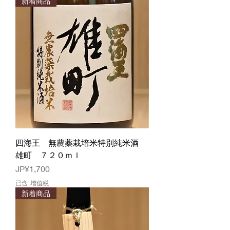
新着商品
四海王 無農薬栽培米特別純米酒
雄町 ７２０ｍｌ
價格
JP¥1,700
已含 增值税
新着商品