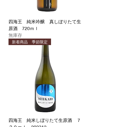
四海王 純米吟醸 真しぼりたて生
原酒 720ｍｌ
無庫存
新着商品 季節限定
四海王 純米しぼりたて生原酒 ７
２０ｍｌ 202312