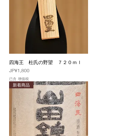
四海王 杜氏の野望 ７２０ｍｌ
價格
JP¥1,800
已含 增值税
新着商品