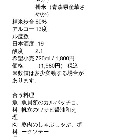
掛米（青森県産華さ
やか）
精米歩合
60%
アルコー
13度
ル度数
日本酒度
-19
酸度
2.1
希望小売
720ml / 1,800円
価格
（1,980円） 税込
※数値は多少変動する場合が
あります。
合う料理
魚
魚貝類のカルパッチョ、
料
帆立のワサビ醤油和え
理
肉
豚肉のしゃぶしゃぶ、ポ
料
ークソテー