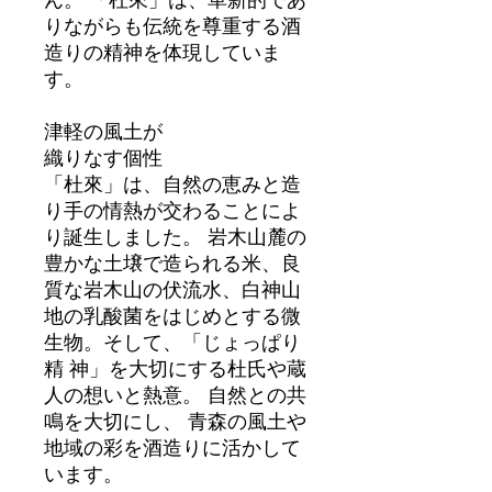
りながらも伝統を尊重する酒
造りの精神を体現していま
す。
津軽の風土が
織りなす個性
「杜來」は、自然の恵みと造
り手の情熱が交わることによ
り誕生しました。 岩木山麓の
豊かな土壌で造られる米、良
質な岩木山の伏流水、白神山
地の乳酸菌をはじめとする微
生物。そして、「じょっぱり
精 神」を大切にする杜氏や蔵
人の想いと熱意。 自然との共
鳴を大切にし、 青森の風土や
地域の彩を酒造りに活かして
います。