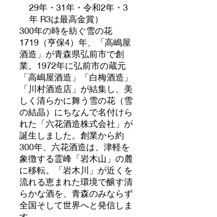
29年・31年・令和2年・3
年 R3は最高金賞）
300年の時を紡ぐ雪の花
1719（亨保4）年、「高嶋屋
酒造」が青森県弘前市で創
業。1972年に弘前市の蔵元
「高嶋屋酒造」「白梅酒造」
「川村酒造店」が結集し、美
しく清らかに舞う雪の花（雪
の結晶）にちなんで名付けら
れた「六花酒造株式会社」が
誕生しました。創業から約
300年、六花酒造は、津軽を
象徴する霊峰「岩木山」の麓
に移転。「岩木川」が近くを
流れる恵まれた環境で醸す清
らかな酒を、青森のみならず
全国そして世界へと発信しま
す。