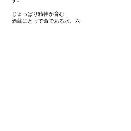
じょっぱり精神が育む
酒蔵にとって命である水。六
花酒造のある土地は、酒造り
に必要な条件が揃っていま
す。周囲には「岩木山」と世
界自然遺産「白神山地」、近
くには「岩木川」が流れる豊
かな自然と、かけがえのない
恵まれた土壌が存在します。
この地で、わたしたちは、津
軽地方の人々を表す方言「じ
ょっぱり（＝頑固者）」の精
神を大切にし、杜氏が想い描
いてきたこだわりと納得のい
く味を追求して、これからも
酒造りを続けていきます