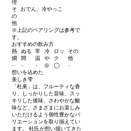
理
そ
おでん、冷やっこ
の
他
※上記のペアリングは参考で
す。
おすすめの飲み方
熱
ぬる
常
冷
ロッ
その
燗
間
温
や
ク
他
-
-
-
◎
◯
-
想いを込めた
美しき雫
「杜來」は、フルーティな香
り、しっかりした旨味、スッ
キリした後味、さわやかな酸
味など、さまざまにお楽しみ
いただけるよう個性豊かなバ
リエーションを取り揃えてい
ます。 杜氏が想い描いてきた