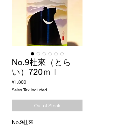
No.9杜來（とら
い）720ｍｌ
Price
¥1,800
Sales Tax Included
Out of Stock
No.9杜來