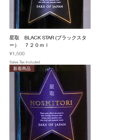
星取 BLACK STAR (ブラックスタ
ー） ７２０ｍｌ
Price
¥1,500
Sales Tax Included
新着商品