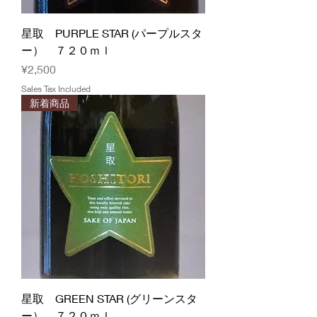
星取 PURPLE STAR (パープルスタ
ー） ７２０ｍｌ
Price
¥2,500
Sales Tax Included
新着商品
星取 GREEN STAR (グリーンスタ
ー） ７２０ｍｌ