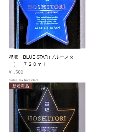
星取 BLUE STAR (ブルースタ
ー） ７２０ｍｌ
Price
¥1,500
Sales Tax Included
新着商品