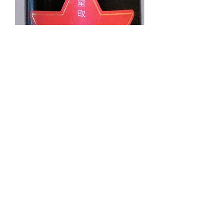
星取 RED STAR（レッドスター）
720ml
Price
¥1,000
Sales Tax Included
yamada.liquorshop@gmail.com