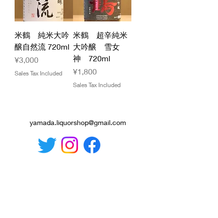
米鶴 純米大吟
米鶴 超辛純米
醸自然流 720ml
大吟醸 雪女
神 720ml
Price
¥3,000
Price
¥1,800
Sales Tax Included
Sales Tax Included
yamada.liquorshop@gmail.com
Specified Commercial Transaction Law
Stop! Drinking and driving
under the age of 20. We do not