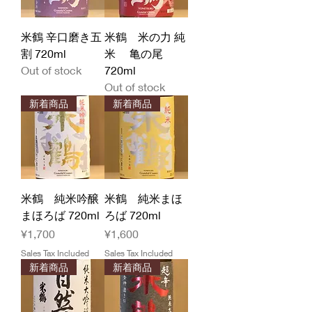
米鶴 辛口磨き五
米鶴 米の力 純
割 720ml
米 亀の尾
Out of stock
720ml
Out of stock
新着商品
新着商品
米鶴 純米吟醸
米鶴 純米まほ
まほろば 720ml
ろば 720ml
Price
Price
¥1,700
¥1,600
Sales Tax Included
Sales Tax Included
新着商品
新着商品