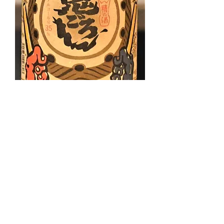
八丈鬼ごろし 35度 700ml （箱入
り）
Price
¥2,400
Sales Tax Included
yamada.liquorshop@gmail.com