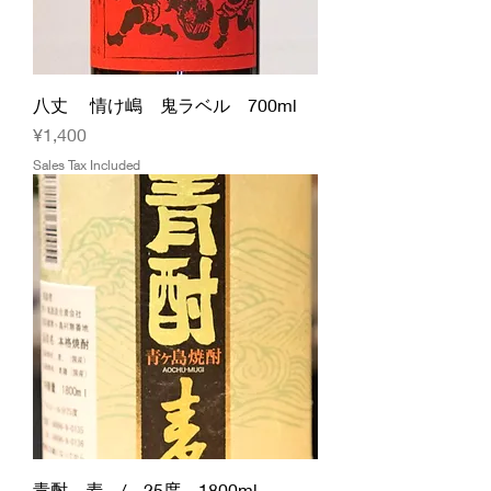
八丈 情け嶋 鬼ラベル 700ml
Price
¥1,400
Sales Tax Included
青酎 麦 / 25度 1800ml