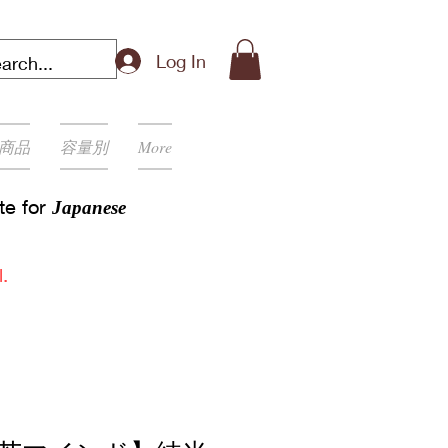
Log In
商品
容量別
More
ite for
Japanese
.