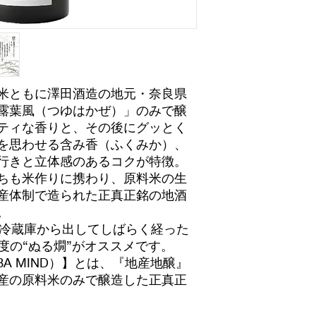
米ともに澤田酒造の地元・奈良県
露葉風（つゆはかぜ）」のみで醸
ティな香りと、その後にグッとく
を思わせる含み香（ふくみか）、
行きと立体感のあるコクが特徴。
ちも米作りに携わり、原料米の生
産体制で造られた正真正銘の地酒
。
（冷蔵庫から出してしばらく経った
度の“ぬる燗”がオススメです。
BA MIND）】とは、『地産地醸』
産の原料米のみで醸造した正真正