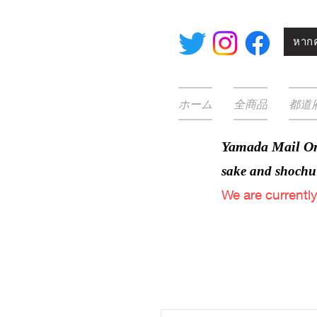
หากค
ホーム
全商品
都道
Yamada Mail Or
sake and
shochu
We are
currentl