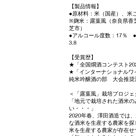
【製品情報】
●原材料：米（国産）、米
※麹米：露葉風（奈良県香
芝市）
●アルコール度数：17％ 
3.8
【受賞歴】
★「全国燗酒コンテスト20
★「インターナショナルワイ
純米吟醸酒の部 大会推奨
＜「露葉風」栽培プロジェ
「地元で栽培された酒米の
い・・・」
2020年春、澤田酒造では
な酒米を生産する農家を探
米を生産する農家が存在せ