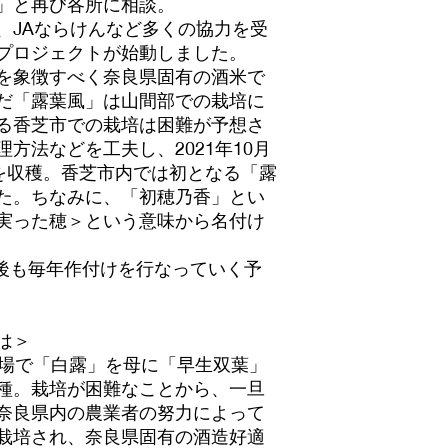
」と再び各所に相談。
、JAならけんなど多くの協力を受
プロジェクトが始動しました。
を象徴すべく奈良県固有の酒米で
だ「露葉風」は山間部での栽培に
る香芝市での栽培は困難が予想さ
方法などを工夫し、2021年10月
ロを収穫。香芝市内では初となる「露
た。ちなみに、「初穂乃香」とい
実った穂＞という意味から名付け
後も毎年作付けを行なっていく予
は＞
験場で「白露」を母に「早生双葉」
種。栽培が困難なことから、一旦
奈良県内の農業者の努力によって
栽培され、奈良県固有の酒造好適