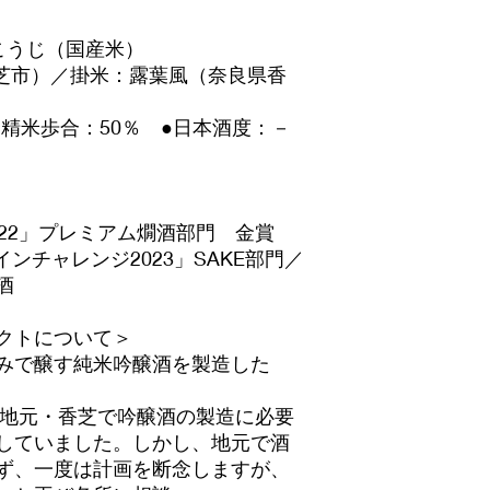
こうじ（国産米）
芝市）／掛米：露葉風（奈良県香
●精米歩合：50％ ●日本酒度：－
22」プレミアム燗酒部門 金賞
ンチャレンジ2023」SAKE部門／
酒
クトについて＞
みで醸す純米吟醸酒を製造した
、地元・香芝で吟醸酒の製造に必要
していました。しかし、地元で酒
ず、一度は計画を断念しますが、