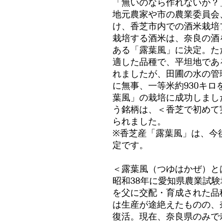
「無いのなら作れないか？
地元農家や市の農業委員会
け、香芝市内での酒米栽培
栽培する酒米は、奈良の酒
ある「露葉風」に決定。た
適した品種で、平坦地であ
れましたが、田圃の水の管理
に無事、一等米約930キ
葉風」の栽培に成功しまし
う銘柄は、＜香芝で初めて
られました。
※香芝産「露葉風」は、今
定です。
＜露葉風（つゆはかぜ）と
昭和38年に愛知県農業試
を父に交配・育成された品
は生産が途絶えたものの、
復活。現在、奈良県のみで