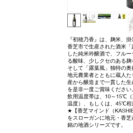
『初穂乃香』は、麹米、掛
香芝市で生産された酒米「
した純米吟醸酒で、フルー
る酸味、少しクセのある麹
そして「露葉風」独特の奥
地元農業者とともに蔵人た
産から醸造まで一貫した生
を是非一度ご賞味ください
飲用温度帯は、10～15℃
温度）、もしくは、45℃程
★【香芝マインド（KASHI
をスローガンに地元・香芝
銘の地酒シリーズです。