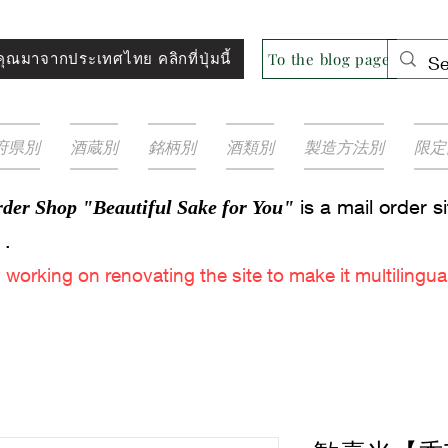
ุณมาจากประเทศไทย คลิกที่ปุ่มนี้
To the blog page
府県別
酒蔵別
銘柄別
酒類別
製造方法別
限定
is a mail order s
der Shop "Beautiful Sake for You"
.
y
working on renovating the site to make it multilingual