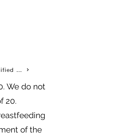
Specified Commercial Transaction Law
20. We do not
f 20.
reastfeeding
ment of the