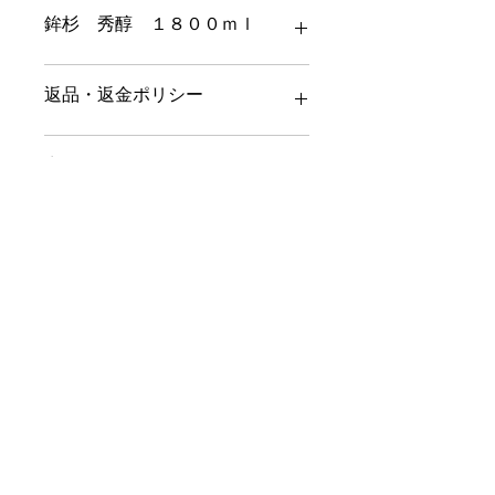
鉾杉 秀醇 １８００ｍｌ
１８００ｍｌ 税込み価格です
返品・返金ポリシー
返品・返金ポリシーを入力してくださ
商品の配送について
い。顧客が商品に満足しなかった場合
や、不備があった場合に行う手続きの
手順などを説明しましょう。内容を明
本州は1本990円
確にすることで顧客からの信頼を獲得
北海道と沖縄は1本1500円となりま
し、安心して商品を購入していただけ
す。
ます。
クルー便指定は＋400円頂きます。
yamada.liquorshop@gmail.com
Specified Commercial Transaction Law