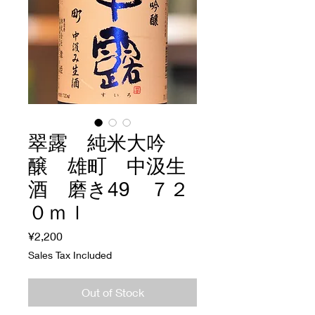
翠露 純米大吟
醸 雄町 中汲生
酒 磨き49 ７２
０ｍｌ
Price
¥2,200
Sales Tax Included
Out of Stock