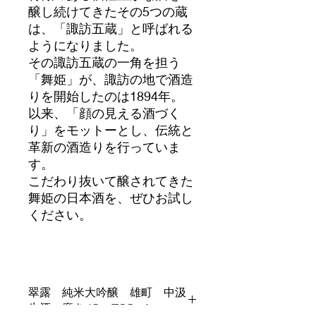
醸し続けてきたその5つの蔵
は、「諏訪五蔵」と呼ばれる
ようになりました。
その諏訪五蔵の一角を担う
「舞姫」が、諏訪の地で酒造
りを開始したのは1894年。
以来、「顔の見える酒づく
り」をモットーとし、伝統と
革新の酒造りを行っていま
す。
こだわり抜いて醸されてきた
舞姫の日本酒を、ぜひお試し
ください。
翠露 純米大吟醸 雄町 中汲
生酒 磨き49 720ml