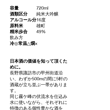
容量
720ml
酒類区分
純米大吟醸
アルコール分
16度
原料米
雄町
精米歩合
49%
飲み方
冷
◎
常温
△
燗
×
日本酒の価値を知って頂くた
めに。
長野県諏訪市の甲州街道沿
い、わずか500mの間に5軒の
酒蔵が立ち並ぶ一帯がありま
す。
同じ霧ケ峰の伏流水を仕込み
水に使いながら、それぞれに
特徴のある個性豊かな酒を