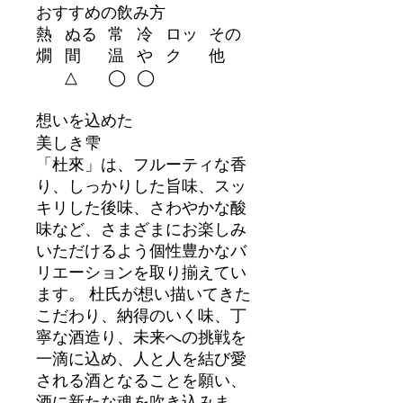
おすすめの飲み方
熱
ぬる
常
冷
ロッ
その
燗
間
温
や
ク
他
△
◯
◯
想いを込めた
美しき雫
「杜來」は、フルーティな香
り、しっかりした旨味、スッ
キリした後味、さわやかな酸
味など、さまざまにお楽しみ
いただけるよう個性豊かなバ
リエーションを取り揃えてい
ます。 杜氏が想い描いてきた
こだわり、納得のいく味、丁
寧な酒造り、未来への挑戦を
一滴に込め、人と人を結び愛
される酒となることを願い、
酒に新たな魂を吹き込みま