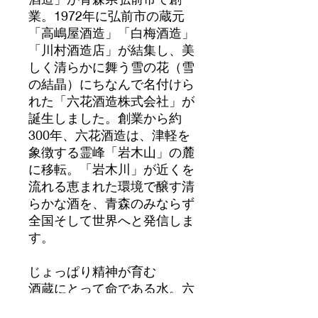
業。1972年に弘前市の蔵元
「高嶋屋酒造」「白梅酒造」
「川村酒造店」が結集し、美
しく清らかに舞う雪の花（雪
の結晶）にちなんで名付けら
れた「六花酒造株式会社」が
誕生しました。創業から約
300年、六花酒造は、津軽を
象徴する霊峰「岩木山」の麓
に移転。「岩木川」が近くを
流れる恵まれた環境で醸す清
らかな酒を、青森のみならず
全国そして世界へと発信しま
す。
じょっぱり精神が育む
酒蔵にとって命である水。六
花酒造のある土地は、酒造り