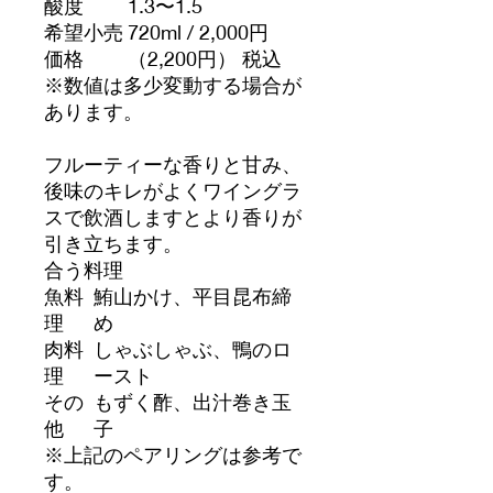
酸度
1.3〜1.5
希望小売
720ml / 2,000円
価格
（2,200円） 税込
※数値は多少変動する場合が
あります。
フルーティーな香りと甘み、
後味のキレがよくワイングラ
スで飲酒しますとより香りが
引き立ちます。
合う料理
魚料
鮪山かけ、平目昆布締
理
め
肉料
しゃぶしゃぶ、鴨のロ
理
ースト
その
もずく酢、出汁巻き玉
他
子
※上記のペアリングは参考で
す。