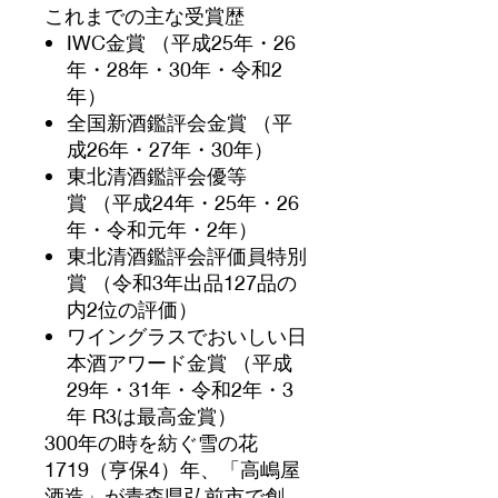
これまでの主な受賞歴
IWC金賞 （平成25年・26
年・28年・30年・令和2
年）
全国新酒鑑評会金賞 （平
成26年・27年・30年）
東北清酒鑑評会優等
賞 （平成24年・25年・26
年・令和元年・2年）
東北清酒鑑評会評価員特別
賞 （令和3年出品127品の
内2位の評価）
ワイングラスでおいしい日
本酒アワード金賞 （平成
29年・31年・令和2年・3
年 R3は最高金賞）
300年の時を紡ぐ雪の花
1719（亨保4）年、「高嶋屋
酒造」が青森県弘前市で創