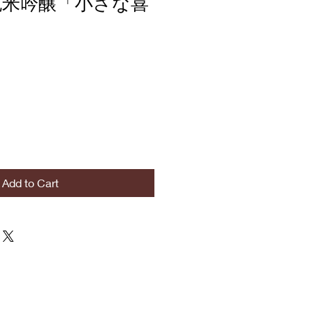
米吟醸「小さな喜
Add to Cart