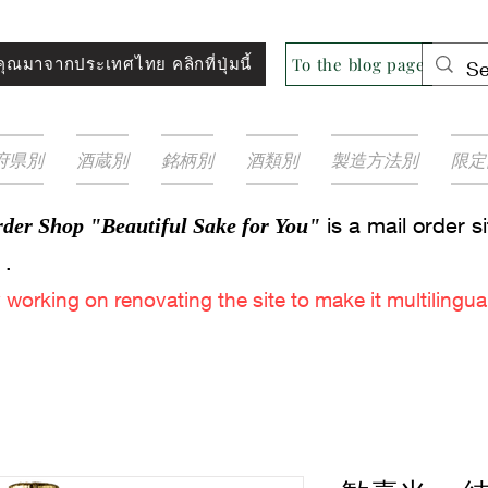
ุณมาจากประเทศไทย คลิกที่ปุ่มนี้
To the blog page
府県別
酒蔵別
銘柄別
酒類別
製造方法別
限定
is a mail order s
der Shop "Beautiful Sake for You"
.
y
working on renovating the site to make it multilingual