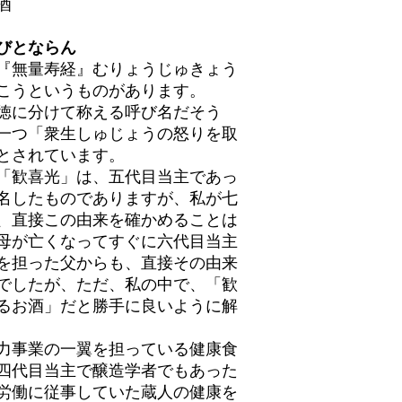
酒
びとならん
『無量寿経』むりょうじゅきょう
こうというものがあります。
徳に分けて称える呼び名だそう
一つ「衆生しゅじょうの怒りを取
とされています。
「歓喜光」は、五代目当主であっ
名したものでありますが、私が七
、直接この由来を確かめることは
母が亡くなってすぐに六代目当主
を担った父からも、直接その由来
でしたが、ただ、私の中で、「歓
るお酒」だと勝手に良いように解
力事業の一翼を担っている健康食
四代目当主で醸造学者でもあった
労働に従事していた蔵人の健康を