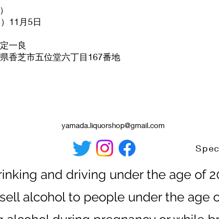
年）
年）11月5日
 定一良
奈良県香芝市五位堂六丁目167番地
yamada.liquorshop@gmail.com
rinking and driving under the age of 
sell alcohol to people under the age o