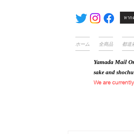
หากค
ホーム
全商品
都道
Yamada Mail Or
sake and
shochu
We are
currentl