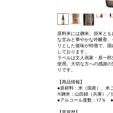
原料米には麹米、掛米とも
な甘みと華やかな吟醸香、
リとした後味が特徴で、国
しております。
ラベルは文人画家・原一郎
使用。大切な方への感謝の
リです。
【商品情報】
●原材料：米（国産）、米
※麹米：山田錦（兵庫）／
●アルコール度数：17％ 
【受賞歴】