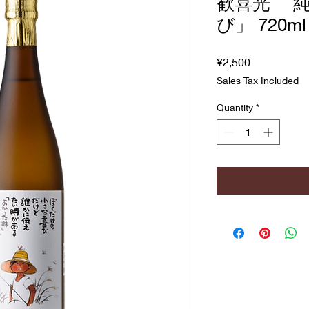
歓喜光 純
び」 720ml
Price
¥2,500
Sales Tax Included
Quantity
*