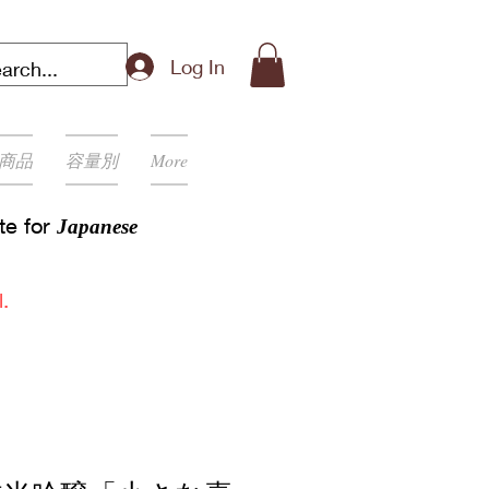
Log In
商品
容量別
More
ite for
Japanese
.