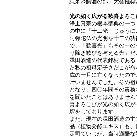
純米吟醸酒の部 大会推奨
光の如く広がる歓喜よろこ
浄土真宗の根本聖典の一つ
の中に「十二光」じゅうに
阿弥陀仏の光明を十二の功
で、「歓喜光」もその中の
り除き歓びを与える光」だ
澤田酒造の代表銘柄である
た私の祖母定子さだこが命
歳の一月に亡くなったので
叶いませんでした。その祖
となり、四〇年間その責務
を聞いたことはありません
喜よろこびが光の如く広が
釈をしております。
また、現在の澤田酒造の主
品（植物発酵エキス）も、
定司ていじが、当時過酷な