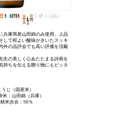
に兵庫県産山田錦のみ使用。上品
そして程よい酸味がきいたスッキ
内外の品評会でも高い評価を頂戴
先生の美しく心あたたまる詩画を
気持ちを伝える贈り物にもピッタ
こうじ（国産米）
掛米：山田錦（兵庫）
●精米歩合：50％