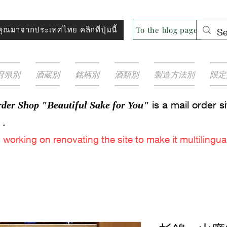
ุณมาจากประเทศไทย คลิกที่ปุ่มนี้
To the blog page
府県別
酒蔵別
銘柄別
酒類別
製造方法別
限定
is a mail order s
der Shop "Beautiful Sake for You"
.
y
working on renovating the site to make it multilingual