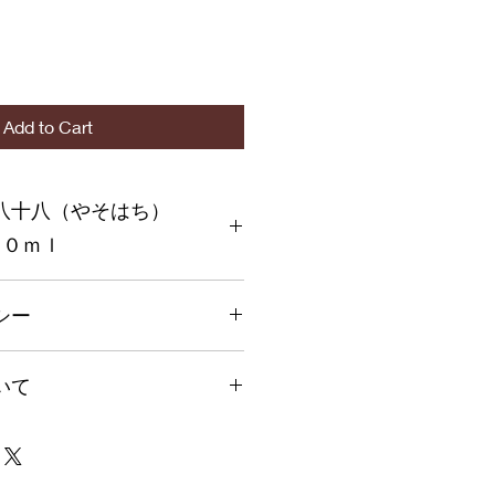
Add to Cart
八十八（やそはち）
００ｍｌ
み価格です
シー
を入力してください。顧客が商品に
いて
や、不備があった場合に行う手続き
ましょう。内容を明確にすることで
得し、安心して商品を購入していた
500円となります。