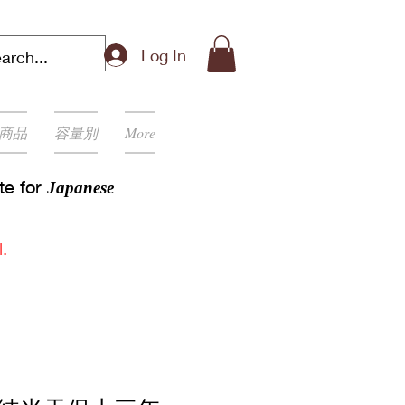
Log In
商品
容量別
More
ite for
Japanese
.