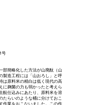
クルー便指定は＋40
1号
一部簡略化した方法が山廃酛（山
の製造工程には「山おろし」と呼
時は原料米の精白は低く現代の高
えに麹菌の力も弱かったと考えら
生酛仕込みにあたり、原料米を溶
のたらいのような桶に分けておこ
す作業をおこないました。この作