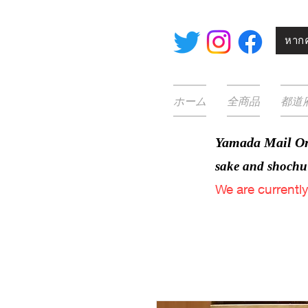
หากค
ホーム
全商品
都道
Yamada Mail Or
sake and
shochu
We are
currentl