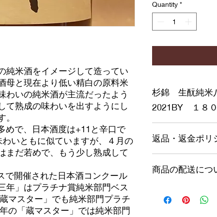
Quantity
*
の純米酒をイメージして造ってい
酒母と現在より低い精白の原料米
杉錦 生酛純米
味わいの純米酒が主流だったよう
して熟成の味わいを出すようにし
2021BY １８
す。
と多めで、日本酒度は+11と辛口で
１８００ｍｌ 税込
返品・返金ポリ
、味わいともに似ていますが、４月の
はまだ若めで、もう少し熟成して
返品・返金ポリシー
商品の配送につ
満足しなかった場合
ンスで開催された日本酒コンクール
の手順などを説明し
三年」はプラチナ賞純米部門ベス
顧客からの信頼を獲
本州は1本990円
「蔵マスター」でも純米部門プラチ
だけます。
北海道と沖縄は1本1
0年の「蔵マスター」では純米部門