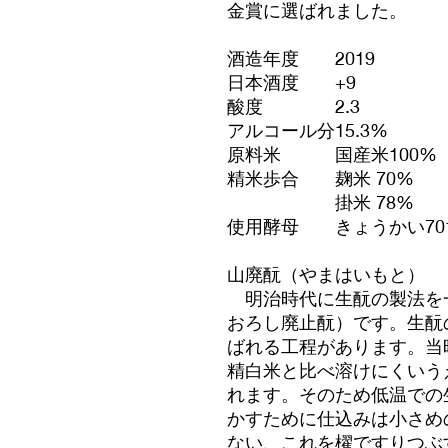
金賞に選ばれました。
酒造年度
2019
日本酒度
+9
酸度
2.3
アルコール分
15.3%
原料米
国産米100%
精米歩合
麹米 70%
掛米 78%
使用酵母
きょうかい70
山廃酛（やまはいもと）
明治時代に生酛の製法を
おろし廃止酛）です。生酛
ばれる工程があります。当
精白米と比べ溶けにくいう
れます。そのため低温での
かすために仕込みは小さめ
ない、これを櫂ですりつぶ