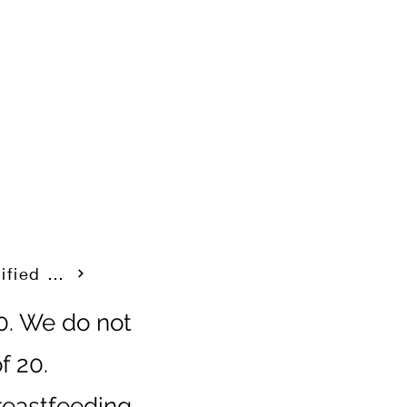
Specified Commercial Transaction Law
20. We do not
f 20.
reastfeeding