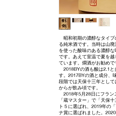
昭和初期の濃醇なタイプ
る純米酒です。当時は山廃
を使った酸味のある濃醇な
です。あえて室温で夏を越
ています。燗酒がお勧めで
2018BYの酒も酸は2.1
す。2017BYの酒と成分
段階では天保十三年として
からが飲み頃です。
2018年5月28日にフラ
「蔵マスター」で「天保十
ト５に選ばれ、2019年の
ナ賞に選ばれました。202