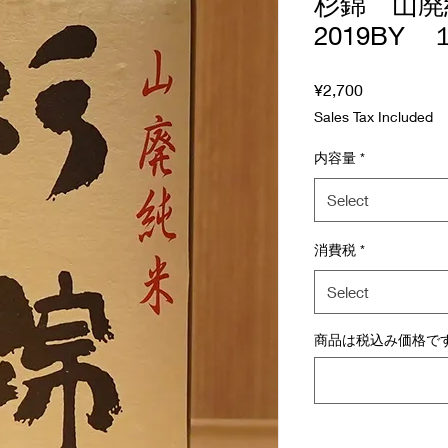
杉錦 山
2019BY
Price
¥2,700
Sales Tax Included
内容量
*
Select
消費税
*
Select
商品は税込み価格です (o