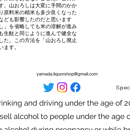
す。山おろしは大変に手間のかか
り原料米の精米も多少良くなった
なども影響したのだと思います
し」を省略しても米の溶解が進み
も生酛と同じように進んで健全な
した。この方法を「山おろし廃止
います。
yamada.liquorshop@gmail.com
rinking and driving under the age of 
sell alcohol to people under the age o
g alcohol during pregnancy or while b