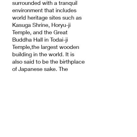
surrounded with a tranquil
environment that includes
world heritage sites such as
Kasuga Shrine, Horyu-ji
Temple, and the Great
Buddha Hall in Todai-ji
Temple,the largest wooden
building in the world. It is
also said to be the birthplace
of Japanese sake. The
brewery was established in
1884. The name Harushika
comes from one of the
Chinese characters in the
shrine’s name, Kasuga, and
the word for deer, which
were considered gods.
Today, Harushika sake has an
excellent reputation and is