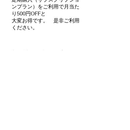
ンプラン）をご利用で月当た
り500円OFFと
大変お得です。 是非ご利用
ください。
定期購入（サブスクリプション
プラン）利用時の注意事項
初回購入から2か月が満了する前に定
期購入を解約される場合
初月分の割引特典の500円OFFが適用
されなくなるため
適用した500円を請求させて頂きま
す。
2か月目のお支払いが終わるまでは解
yamada.liquorshop@gmail.com
約されませんよう
ご注意をお願い致します。