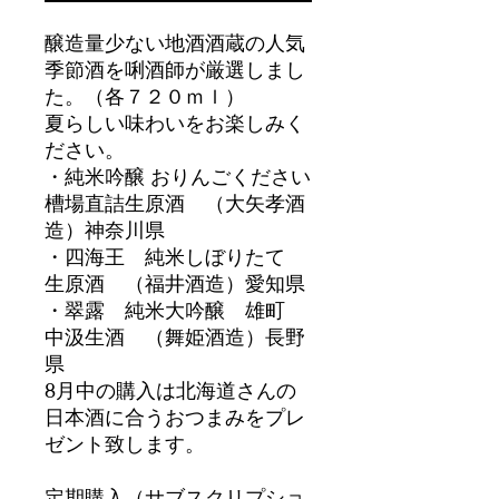
醸造量少ない地酒酒蔵の人気
季節酒を唎酒師が厳選しまし
た。（各７２０ｍｌ）
夏らしい味わいをお楽しみく
ださい。
・純米吟醸 おりんごください
槽場直詰生原酒 （大矢孝酒
造）神奈川県
・四海王 純米しぼりたて
生原酒 （福井酒造）愛知県
・翠露 純米大吟醸 雄町
中汲生酒 （舞姫酒造）長野
県
8月中の購入は北海道さんの
日本酒に合うおつまみをプレ
ゼント致します。
定期購入（サブスクリプショ