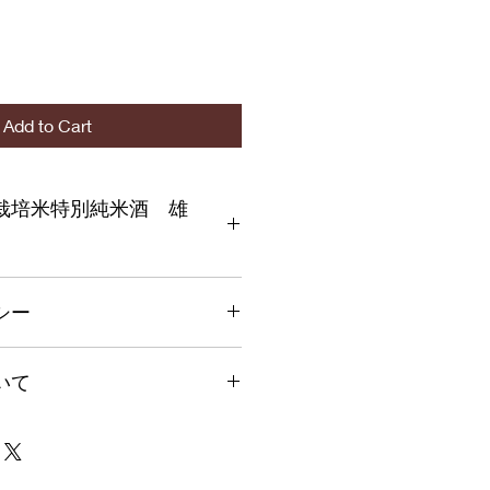
Add to Cart
栽培米特別純米酒 雄
価格です
シー
を入力してください。顧客が商品に
いて
や、不備があった場合に行う手続き
ましょう。内容を明確にすることで
得し、安心して商品を購入していた
500円となります。