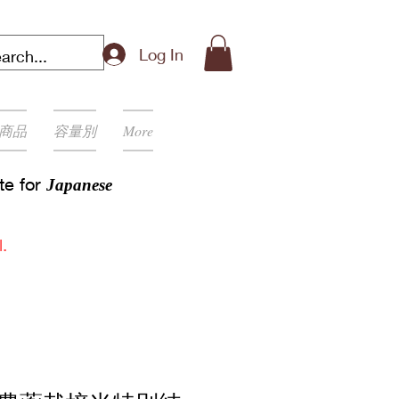
Log In
商品
容量別
More
ite for
Japanese
.