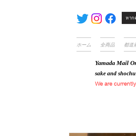
หากค
ホーム
全商品
都道
Yamada Mail Or
sake and
shochu
We are
currentl