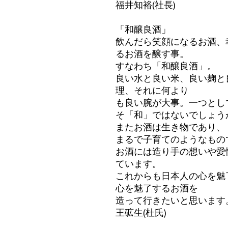
福井知裕(社長)
「和醸良酒」
飲んだら笑顔になるお酒、
るお酒を醸す事。
すなわち「和醸良酒」。
良い水と良い米、良い麹と
理、それに何より
も良い腕が大事。一つとし
そ「和」ではないでしょう
またお酒は生き物であり、
まるで子育てのようなもの
お酒には造り手の想いや愛
ています。
これからも日本人の心を魅
心を魅了するお酒を
造って行きたいと思います
王砿生(杜氏)