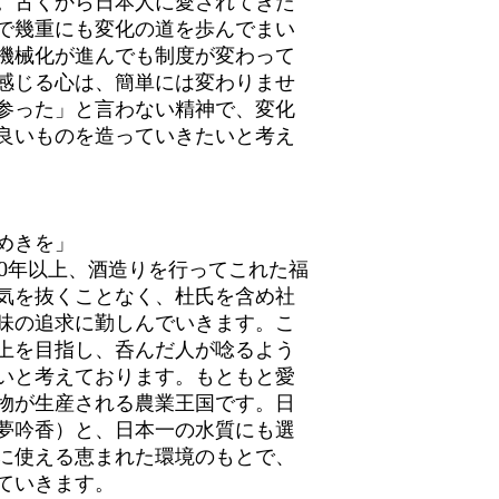
。古くから日本人に愛されてきた
クルー便指定は＋40
で幾重にも変化の道を歩んでまい
機械化が進んでも制度が変わって
感じる心は、簡単には変わりませ
参った」と言わない精神で、変化
良いものを造っていきたいと考え
めきを」
00年以上、酒造りを行ってこれた福
気を抜くことなく、杜氏を含め社
味の追求に勤しんでいきます。こ
上を目指し、呑んだ人が唸るよう
いと考えております。もともと愛
物が生産される農業王国です。日
夢吟香）と、日本一の水質にも選
に使える恵まれた環境のもとで、
ていきます。