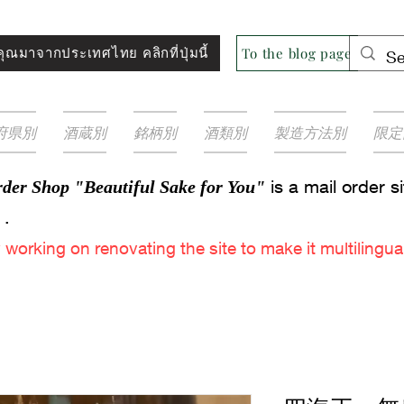
ุณมาจากประเทศไทย คลิกที่ปุ่มนี้
To the blog page
府県別
酒蔵別
銘柄別
酒類別
製造方法別
限定
is a mail order s
der Shop "Beautiful Sake for You"
.
y
working on renovating the site to make it multilingual