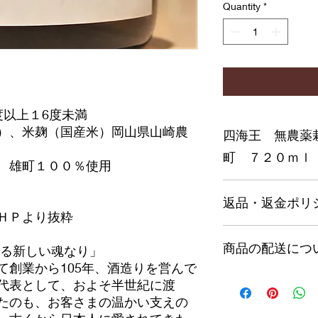
Quantity
*
度以上１6度未満
）、米麹（国産米）岡山県山崎農
四海王 無農薬
町 ７２０ｍｌ
雄町１００％使用
７２０ｍｌ 税込み
返品・返金ポリ
ＨＰより抜粋
返品・返金ポリシー
商品の配送につ
満足しなかった場合
する新しい魂なり」
の手順などを説明し
て創業から105年、酒造りを営んで
顧客からの信頼を獲
本州は1本990円
代表として、およそ半世紀に渡
だけます。
北海道と沖縄は1本1
たのも、お客さまの温かい支えの