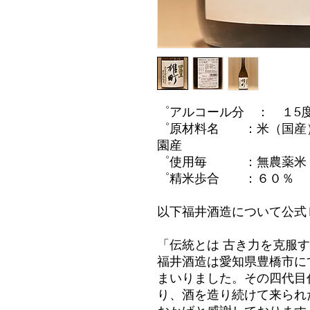
゜アルコール分 ： １5
゜原材料名 ：米（国産
園産
゜使用毎 ：無農薬米 
゜精米歩合 ：６０％
以下福井酒造について公式
「伝統とは 古き力を克服
福井酒造は愛知県豊橋市に
まいりました。その四代目
り、酒を造り続けて来られ