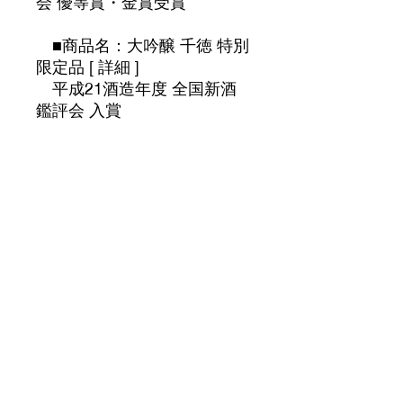
会 優等賞・金賞受賞
■商品名：大吟醸 千徳 特別
限定品 [ 詳細 ]
平成21酒造年度 全国新酒
鑑評会 入賞
■商品名：大吟醸 千徳 特別
限定品 [ 詳細 ]
■出品区分：第II部
山田錦を40%以下にな
るまで磨き、じっくりと低温
で仕込みました。
吟醸酒がいだくフルーテ
ィーで華やかなすっきりとし
た淡麗な味をお愉しみいただ
ける
辛口の酒です。全国新酒
鑑評会とは、新酒を全国的に