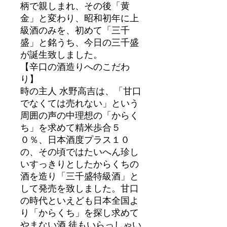
柄で親しまれ、その後「黄
金」と変わり、昭和初年に上
級酒のみを、初めて「三千
盛」と銘うち、今日の三千盛
が誕生致しました。
【辛口の酒造りへのこだわ
り】
時の主人 水野高吉は、「甘口
でなくては売れない」という
周囲の声の中理想の「からく
ち」を求めて精米歩合５
０％、日本酒度プラス１０
の、その頃ではたいへん珍し
いすっきりとしたからくちの
酒を造り「三千盛特級酒」と
して発売を致しました。甘口
の時代といえども日本全国よ
り「からくち」を探し求めて
やまない酒 徒もいらっしゃい