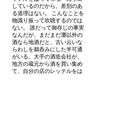
しているのだから、差別のあ
る道理はない。 こんなことを
物識り振って吹聴するのでは
ない。 誰だって御存じの事実
なんだが、まだまだ灘以外の
酒なら地酒だと、古い云いな
らわしを鵜呑みにした半可通
がいる。大手の酒造会社が、
地方の蔵元から酒を買い集め
て、自分の店のレッテルをは
る世の中であれば、今日の地
酒は自分の蔵で造り、自分の
家の名柄で売る、正直一途な
酒という意味になるんだ。三
千盛は、甘い酒でなければ売
れぬというこの２～３０年
間、先祖伝来のから口を守っ
て、まやかしのない、正直一