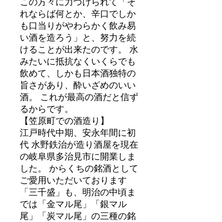
この方々に力づけられて「そ
れならば何とか、辛口でしか
も口当りがやわらかく飲み易
い酒を造ろう」と、努力を続
けることが出来たのです。 水
みたいに抵抗なくいくらでも
飲めて、しかも日本酒独特の
旨さがあり、酔いざめのいい
酒。 これが最高の酒だと信ず
るからです。
【笠原町での酒造り】
江戸時代中期、安永年間に初
代 水野鉄治が造り酒屋を現在
の岐阜県多治見市に開業しま
した。 からくちの銘酒として
ご愛用いただいております
「三千盛」も、明治の中頃ま
では「金マル尾」「銀マル
尾」「炭マル尾」の三種の銘