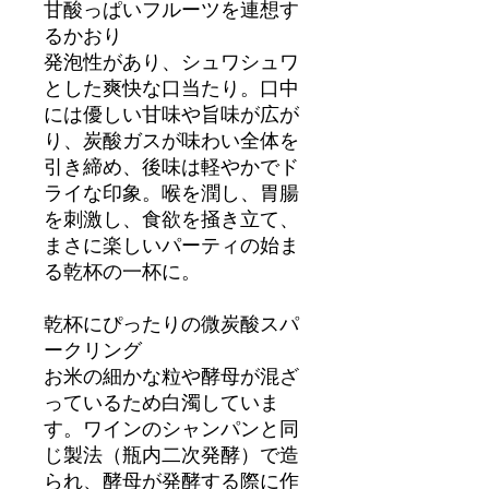
甘酸っぱいフルーツを連想す
るかおり
発泡性があり、シュワシュワ
とした爽快な口当たり。口中
には優しい甘味や旨味が広が
り、炭酸ガスが味わい全体を
引き締め、後味は軽やかでド
ライな印象。喉を潤し、胃腸
を刺激し、食欲を掻き立て、
まさに楽しいパーティの始ま
る乾杯の一杯に。
乾杯にぴったりの微炭酸スパ
ークリング
お米の細かな粒や酵母が混ざ
っているため白濁していま
す。ワインのシャンパンと同
じ製法（瓶内二次発酵）で造
られ、酵母が発酵する際に作