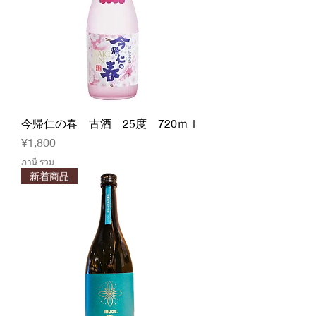
今帰仁の春 古酒 25度 720ｍｌ
ราคา
¥1,800
ภาษี รวม
新着商品