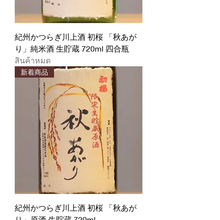
紀州かつらぎ川上酒 初桜 「秋あが
り」純米酒 生貯蔵 720ml 四合瓶
สินค้าหมด
新着商品
紀州かつらぎ川上酒 初桜 「秋あが
り」原酒 生貯蔵 720ml