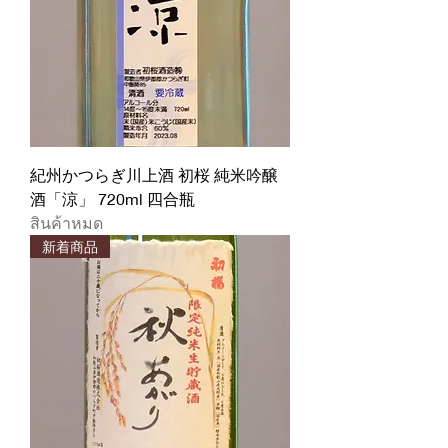
紀州かつらぎ川上酒 初桜 純米吟醸
酒「涼」 720ml 四合瓶
สินค้าหมด
新着商品