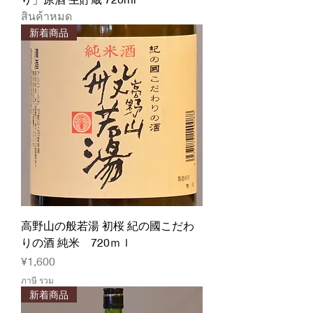
สินค้าหมด
新着商品
高野山の般若湯 初桜 紀の國こだわ
りの酒 純米 720ｍｌ
ราคา
¥1,600
ภาษี รวม
新着商品