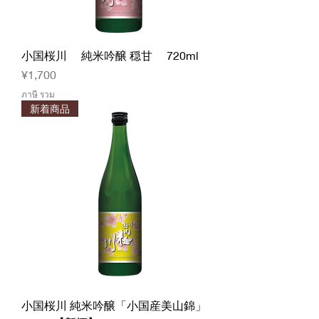
小国桜川 純米吟醸 穏甘 720ml
ราคา
¥1,700
ภาษี รวม
新着商品
小国桜川 純米吟醸「小国産美山錦」