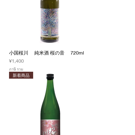
小国桜川 純米酒 桜の音 720ml
ราคา
¥1,400
ภาษี รวม
新着商品