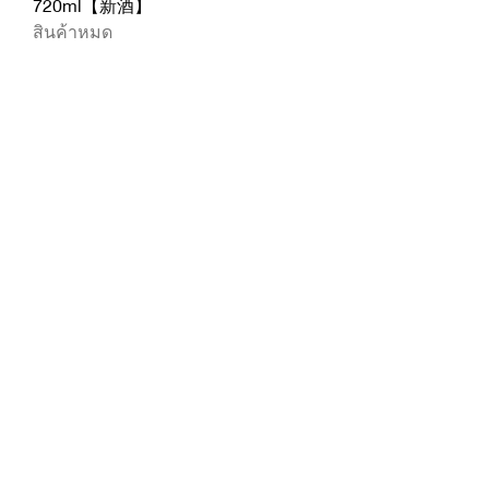
720ml【新酒】
สินค้าหมด
yamada.liquorshop@gmail.com
กฎหมายธุรกรรมทางการค้าที่ระบุ
หยุด! เมาแล้วขับขณะมึนเมาเมื่อ
อายุต่ำกว่า 20 ปี เราไม่ขายเครื่อง
ดื่มแอลกอฮอล์ให้กับผู้ที่มีอายุต่ำ
กว่า 20 ปี
การดื่มแอลกอฮอล์ในระหว่างตั้ง
ครรภ์หรือให้นมบุตรอาจส่งผลเสีย