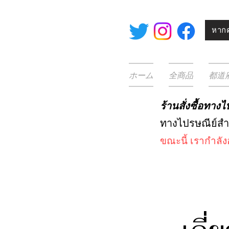
หากค
ホーム
全商品
都道
ร้านสั่งซื้อทา
ทางไปรษณีย์ส
ขณะนี้
เรากำลั