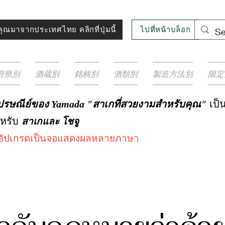
ไปที่หน้าบล็อก
ุณมาจากประเทศไทย คลิกที่ปุ่มนี้
府県別
酒蔵別
銘柄別
酒類別
製造方法別
限定
เป็น
งไปรษณีย์ของ Yamada "สาเกที่สวยงามสำหรับคุณ"
ำหรับ
สาเกและ
โชจู
งอัปเกรดเป็นจอแสดงผลหลายภาษา