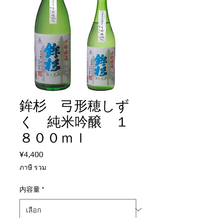
鉾杉 弓形穂しず
く 純米吟醸 １
８００ｍｌ
¥4,400
ราคา
ภาษี รวม
内容量
*