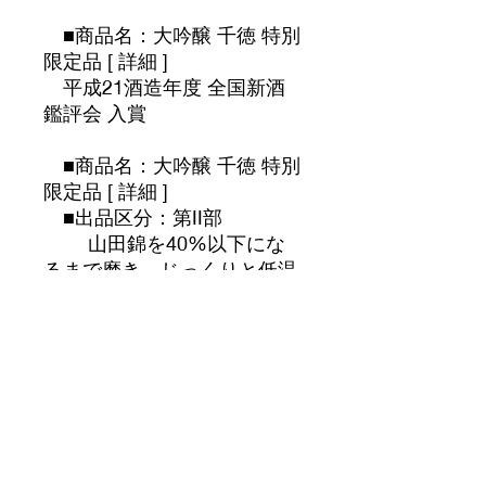
■商品名：大吟醸 千徳 特別
限定品 [ 詳細 ]
平成21酒造年度 全国新酒
鑑評会 入賞
■商品名：大吟醸 千徳 特別
限定品 [ 詳細 ]
■出品区分：第II部
山田錦を40%以下にな
るまで磨き、じっくりと低温
で仕込みました。
吟醸酒がいだくフルーテ
ィーで華やかなすっきりとし
た淡麗な味をお愉しみいただ
ける
辛口の酒です。全国新酒
鑑評会とは、新酒を全国的に
調査研究することにより、製