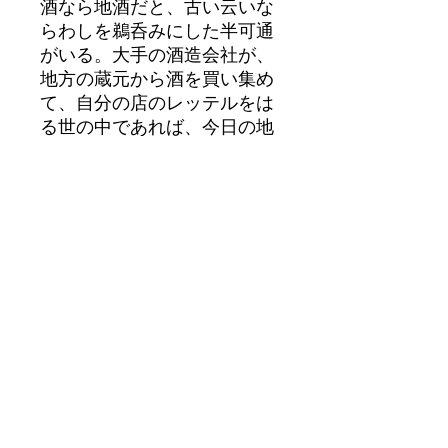
酒なら地酒だと、古い云いな
らわしを鵜呑みにした半可通
がいる。大手の酒造会社が、
地方の蔵元から酒を買い集め
て、自分の店のレッテルをは
る世の中であれば、今日の地
酒は自分の蔵で造り、自分の
家の名柄で売る、正直一途な
酒という意味になるんだ。三
千盛は、甘い酒でなければ売
れぬというこの２～３０年
間、先祖伝来のから口を守っ
て、まやかしのない、正直一
途の商売を通してきた酒造り
である。 この頃、いろいろな
品に「手作りのよさ」という
が、この酒こそ手作りの味だ
よ。酒が甘ったるくて呑めな
いという友人の言葉を聞くご