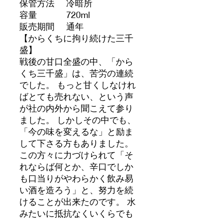
保管方法
冷暗所
容量
720ml
販売期間
通年
【からくちに拘り続けた三千
盛】
戦後の甘口全盛の中、「から
くち三千盛」は、苦労の連続
でした。 もっと甘くしなけれ
ばとても売れない、という声
が社の内外から聞こえて参り
ました。 しかしその中でも、
「今の味を変えるな」と励ま
して下さる方もありました。
この方々に力づけられて「そ
れならば何とか、辛口でしか
も口当りがやわらかく飲み易
い酒を造ろう」と、努力を続
けることが出来たのです。 水
みたいに抵抗なくいくらでも