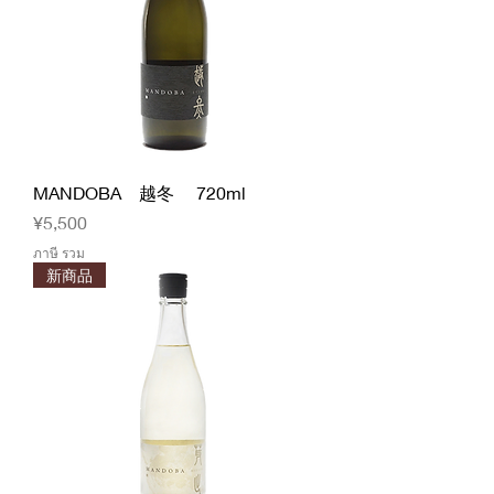
MANDOBA 越冬 720ml
ราคา
¥5,500
ภาษี รวม
新商品