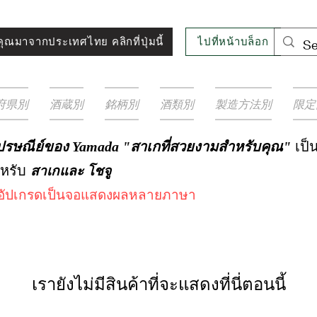
ไปที่หน้าบล็อก
ุณมาจากประเทศไทย คลิกที่ปุ่มนี้
府県別
酒蔵別
銘柄別
酒類別
製造方法別
限定
เป็น
งไปรษณีย์ของ Yamada "สาเกที่สวยงามสำหรับคุณ"
ำหรับ
สาเกและ
โชจู
งอัปเกรดเป็นจอแสดงผลหลายภาษา
เรายังไม่มีสินค้าที่จะแสดงที่นี่ตอนนี้