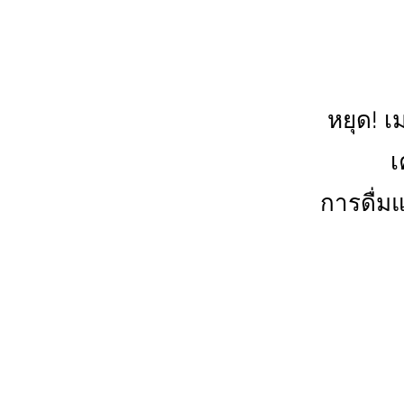
หยุด! เ
เ
การดื่ม