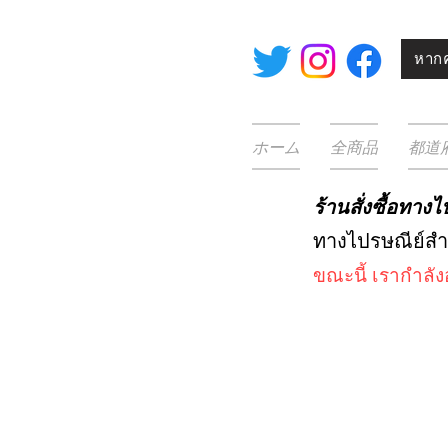
หากค
ホーム
全商品
都道
ร้านสั่งซื้อทา
ทางไปรษณีย์ส
ขณะนี้
เรากำลั