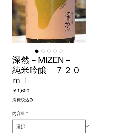
深然－MIZEN－
純米吟醸 ７２０
ｍｌ
価
￥1,600
格
消費税込み
内容量
*