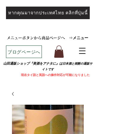
หากคุณมาจากประเทศไทย คลิกที่ปุ่มนี้
メニュー
メニューボタンから商品ページへ
⇒
ブログページへ
山田通販ショップ『美酒をアナタに』は
日本酒と焼
酎の通販サ
イトです
​
現在タイ語と英語への操作対応が可能になりました