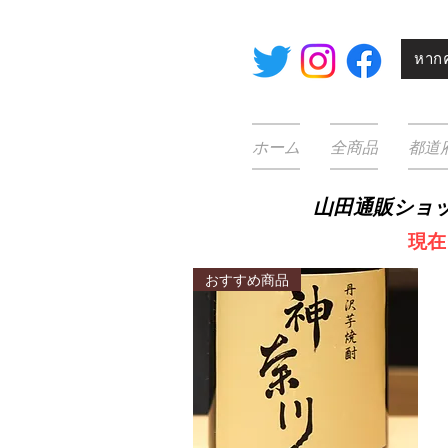
หากค
ホーム
全商品
都道
山田通販ショ
​
現在
おすすめ商品