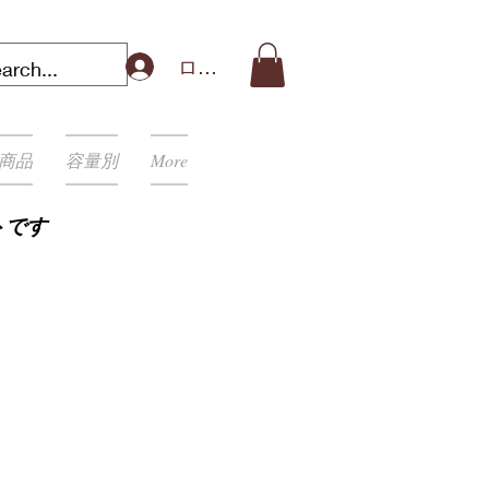
ログイン
商品
容量別
More
トです