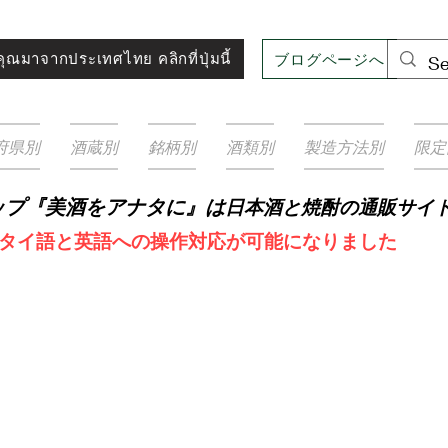
ブログページへ
ุณมาจากประเทศไทย คลิกที่ปุ่มนี้
府県別
酒蔵別
銘柄別
酒類別
製造方法別
限定
ップ『美酒をアナタに』は
日本酒と焼
酎の通販サイ
タイ語と英語への操作対応が可能になりました