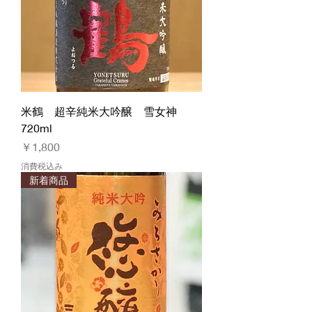
米鶴 超辛純米大吟醸 雪女神
720ml
価格
￥1,800
消費税込み
新着商品