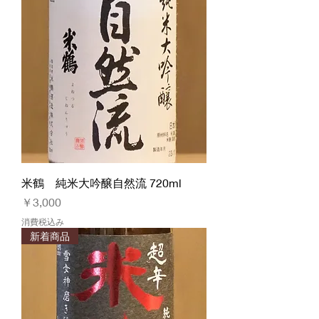
米鶴 純米大吟醸自然流 720ml
価格
￥3,000
消費税込み
新着商品