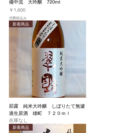
備中流 大吟醸 720ml
価格
￥1,600
消費税込み
新着商品
翆露 純米大吟醸 しぼりたて無濾
過生原酒 雄町 ７２０ｍｌ
在庫なし
新着商品