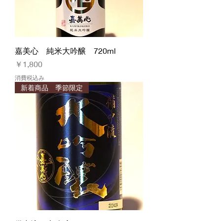
嘉美心 純米大吟醸 720ml
価格
￥1,800
消費税込み
新着商品 季節限定