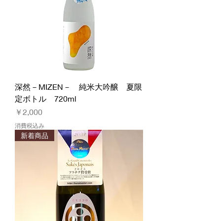
深然－MIZEN－ 純米大吟醸 夏限
定ボトル 720ml
価格
￥2,000
消費税込み
新着商品