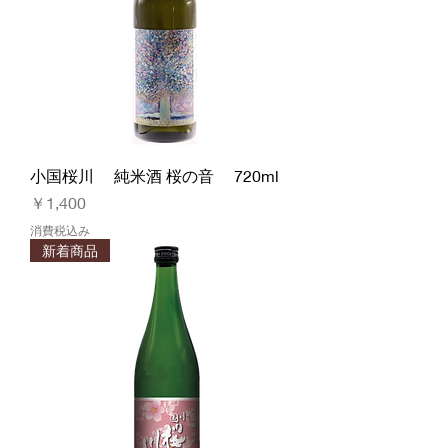
小国桜川 純米酒 桜の音 720ml
価格
￥1,400
消費税込み
新着商品