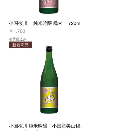
小国桜川 純米吟醸 穏甘 720ml
価格
￥1,700
消費税込み
新着商品
小国桜川 純米吟醸「小国産美山錦」