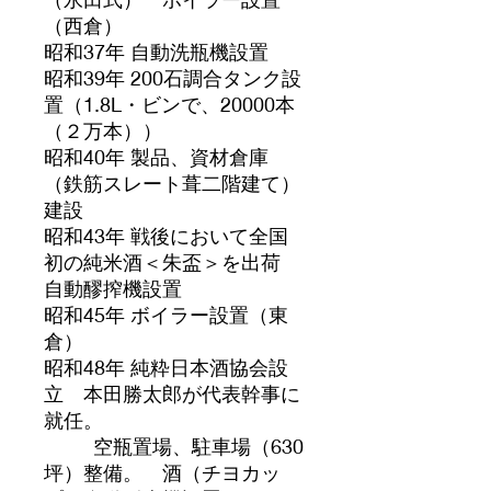
（西倉）
昭和37年 自動洗瓶機設置
昭和39年 200石調合タンク設
置（1.8L・ビンで、20000本
（２万本））
昭和40年 製品、資材倉庫
（鉄筋スレート葺二階建て）
建設
昭和43年 戦後において全国
初の純米酒＜朱盃＞を出荷
自動醪搾機設置
昭和45年 ボイラー設置（東
倉）
昭和48年 純粋日本酒協会設
立 本田勝太郎が代表幹事に
就任。
空瓶置場、駐車場（630
坪）整備。 酒（チヨカッ