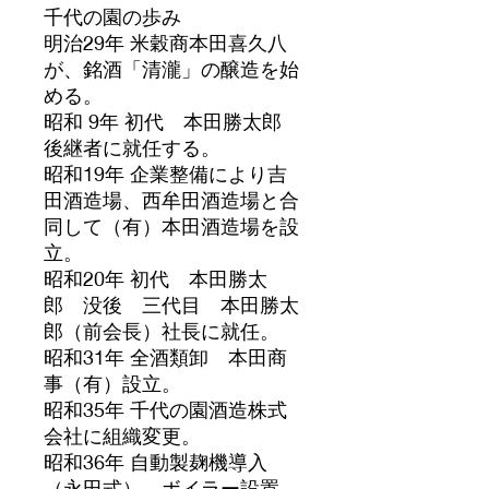
千代の園の歩み
明治29年 米穀商本田喜久八
が、銘酒「清瀧」の醸造を始
める。
昭和 9年 初代 本田勝太郎
後継者に就任する。
昭和19年 企業整備により吉
田酒造場、西牟田酒造場と合
同して（有）本田酒造場を設
立。
昭和20年 初代 本田勝太
郎 没後 三代目 本田勝太
郎（前会長）社長に就任。
昭和31年 全酒類卸 本田商
事（有）設立。
昭和35年 千代の園酒造株式
会社に組織変更。
昭和36年 自動製麹機導入
（永田式） ボイラー設置