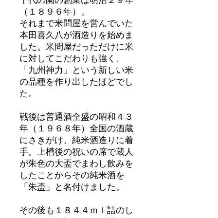
（１８９６年）。
それまで米問屋を営んでいた
本田喜久八が酒造りを始めま
した。米問屋だっただけに米
に対してこだわりも強く、
「九州神力」という新しい米
の品種を作り出したほどでし
た。
戦後は普通酒全盛の昭和４３
年（１９６８年）全国の酒蔵
にさきがけ、純米酒造りに着
手。上槽後の祝いの席で蔵人
が朱色の大盃でまわし飲みを
したことからその純米酒を
「朱盃」と名付けました。
その後も１８４４ｍｌ詰のし