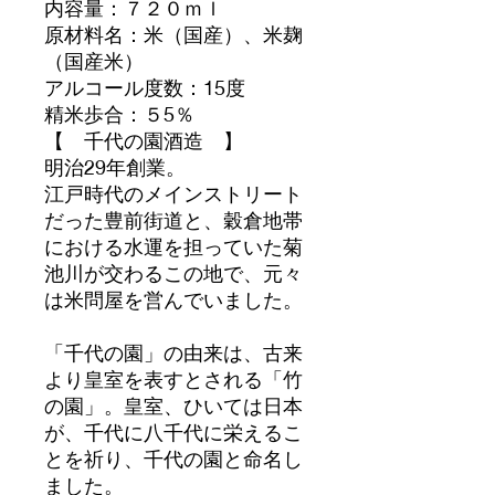
内容量：７２０ｍｌ
原材料名：米（国産）、米麹
（国産米）
アルコール度数：15度
精米歩合：５5％
【 千代の園酒造 】
明治29年創業。
江戸時代のメインストリート
だった豊前街道と、穀倉地帯
における水運を担っていた菊
池川が交わるこの地で、元々
は米問屋を営んでいました。
「千代の園」の由来は、古来
より皇室を表すとされる「竹
の園」。皇室、ひいては日本
が、千代に八千代に栄えるこ
とを祈り、千代の園と命名し
ました。