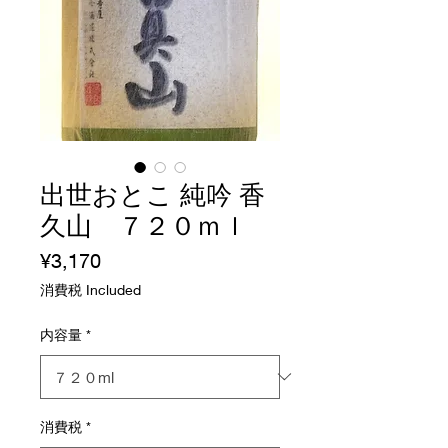
出世おとこ 純吟 香
久山 ７２０ｍｌ
Price
¥3,170
消費税 Included
内容量
*
消費税
*