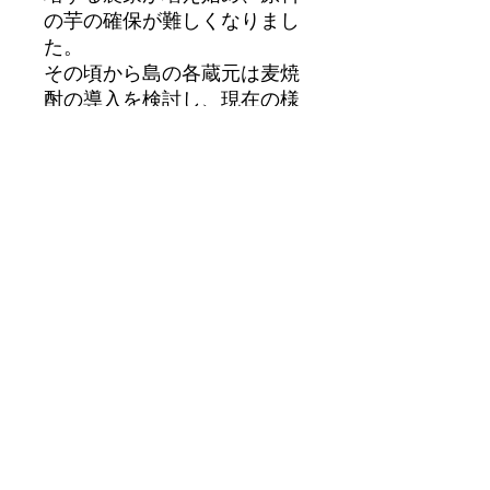
の芋の確保が難しくなりまし
た。
その頃から島の各蔵元は麦焼
酎の導入を検討し、現在の様
に八丈島特有の文化である
芋麦ブレンド焼酎と麦焼酎を
造り始め、麦焼酎、芋麦焼
酎、芋焼酎の３種類ある
独自の文化を持っています。
八丈 鬼ごろし 35度
700ml
700ｍｌ 税込み価格です
返品・返金ポリシー
返品・返金ポリシーを入力してくださ
商品の配送について
い。顧客が商品に満足しなかった場合
や、不備があった場合に行う手続きの