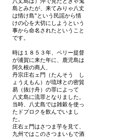
八丈島は）沖で見たときゃ鬼
島とみたが、来てみりゃ八丈
は情け島”という民謡から情
けの心を大切にしようという
事から命名されたということ
です。
時は１８５３年、ペリー提督
が浦賀に来た年に、鹿児島は
阿久根の商人、
丹宗庄右ェ門（たんそう し
ょうえもん）が琉球との密貿
易（抜け舟）の罪によって
八丈島に流罪となりました。
当時、八丈島では雑穀を使っ
たドブロクを飲んでいまし
た。
庄右ェ門はさつま芋を見て、
九州ではこのさつまいもで酒