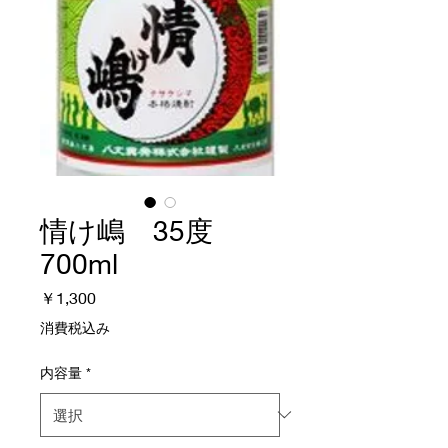
情け嶋 35度
700ml
価
￥1,300
格
消費税込み
内容量
*