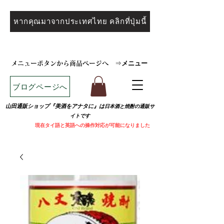
หากคุณมาจากประเทศไทย คลิกที่ปุ่มนี้
メニュー
メニューボタンから商品ページへ
⇒
ブログページへ
山田通販ショップ『美酒をアナタに』は
日本酒と焼
酎の通販サ
イトです
​
現在タイ語と英語への操作対応が可能になりました