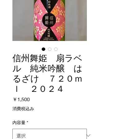
信州舞姫 扇ラベ
ル 純米吟醸 は
るざけ ７２０ｍ
ｌ ２０２４
価
￥1,500
格
消費税込み
内容量
*