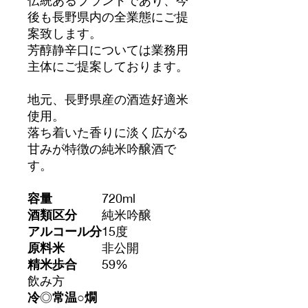
後も長野県内の全業態にご提
案致します。
芳醇静辛口については業務用
主体にご提案しております。
地元、長野県産の酒造好適米
使用。
落ち着いた香りに淡く広がる
甘みが特徴の純米吟醸酒で
す。
容量
720ml
酒類区分
純米吟醸
アルコール分
15度
原料米
非公開
精米歩合
59%
飲み方
冷
◎
常温
○
燗