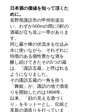
日本酒の価値を知って頂くた
めに。
長野県諏訪市の甲州街道沿
い、わずか500mの間に5軒の
酒蔵が立ち並ぶ一帯がありま
す。
同じ霧ケ峰の伏流水を仕込み
水に使いながら、それぞれに
特徴のある個性豊かな酒を
醸し続けてきたその5つの蔵
は、「諏訪五蔵」と呼ばれる
ようになりました。
その諏訪五蔵の一角を担う
「舞姫」が、諏訪の地で酒造
りを開始したのは1894年。
以来、「顔の見える酒づく
り」をモットーとし、伝統と
革新の酒造りを行っていま