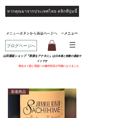
หากคุณมาจากประเทศไทย คลิกที่ปุ่มนี้
メニュー
メニューボタンから商品ページへ
⇒
ブログページへ
山田通販ショップ『美酒をアナタに』は
日本酒と焼
酎の通販サ
イトです
​
現在タイ語と英語への操作対応が可能になりました
新着商品