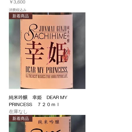
価格
￥3,600
消費税込み
新着商品
純米吟醸 幸姫 DEAR MY
PRINCESS ７２０ｍｌ
在庫なし
新着商品