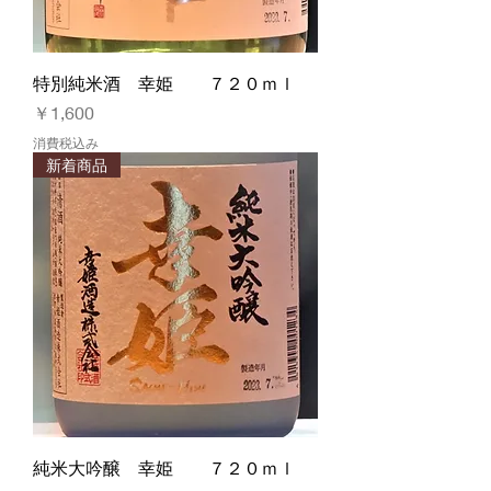
特別純米酒 幸姫 ７２０ｍｌ
価格
￥1,600
消費税込み
新着商品
純米大吟醸 幸姫 ７２０ｍｌ