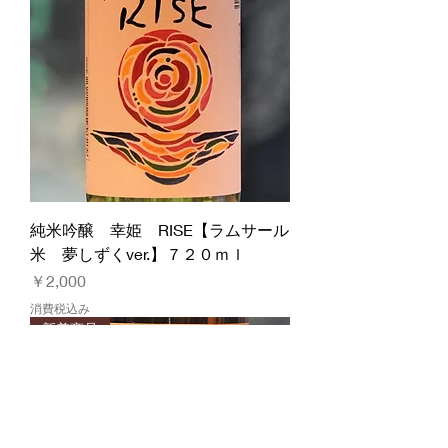
純米吟醸 幸姫 RISE【ラムサール
米 夢しずくver.】７２０ｍｌ
価格
￥2,000
消費税込み
新着商品