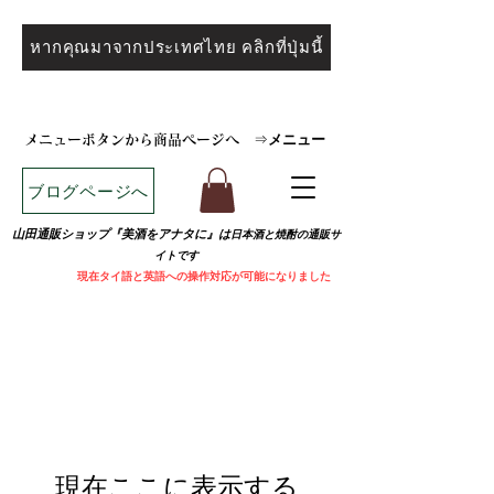
หากคุณมาจากประเทศไทย คลิกที่ปุ่มนี้
メニュー
メニューボタンから商品ページへ
⇒
ブログページへ
山田通販ショップ『美酒をアナタに』は
日本酒と焼
酎の通販サ
イトです
​
現在タイ語と英語への操作対応が可能になりました
現在ここに表示する